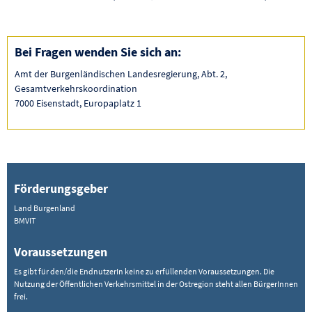
Bei Fragen wenden Sie sich an:
Amt der Burgenländischen Landesregierung, Abt. 2,
Gesamtverkehrskoordination
7000 Eisenstadt, Europaplatz 1
Förderungsgeber
Land Burgenland
BMVIT
Voraussetzungen
Es gibt für den/die EndnutzerIn keine zu erfüllenden Voraussetzungen. Die
Nutzung der Öffentlichen Verkehrsmittel in der Ostregion steht allen BürgerInnen
frei.