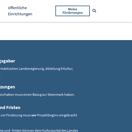
öffentliche
Meine
Suche öffnen
Förderungen
Einrichtungen
gsgeber
rmärkischen Landesregierung, Abteilung 9 Kultur,
t
tzungen
 Vorhaben muss einen Bezug zur Steiermark haben.
nd Fristen
n um Förderung muss
vor
Projektbeginn eingebracht
ne und -fristen können dem Kulturportal des Landes