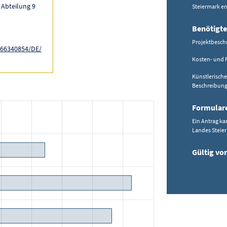
 Abteilung 9
Steiermark 
Benötigte
Projektbesch
/166340854/DE/
Kosten- und 
Künstlerische
Beschreibung 
Formular
Ein Antrag ka
Landes Steier
Gültig vo