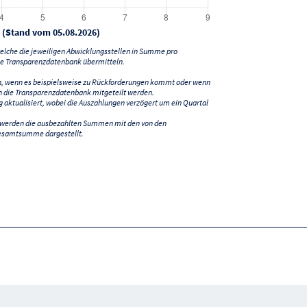
 (Stand vom 05.08.2026)
lche die jeweiligen Abwicklungsstellen in Summe pro
e Transparenzdatenbank übermitteln.
n, wenn es beispielsweise zu Rückforderungen kommt oder wenn
 die Transparenzdatenbank mitgeteilt werden.
ktualisiert, wobei die Auszahlungen verzögert um ein Quartal
) werden die ausbezahlten Summen mit den von den
esamtsumme dargestellt.