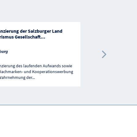
anzierung der Salzburger Land
Vertragsförderung d
rismus Gesellschaft
...
Geschichtsvereins fü
burg
Kärnten
Nächste 
nzierung des laufenden Aufwands sowie
Förderung zur Erfüllung
Dachmarken- und Kooperationswerbung
(primär Herausgabe der 
Wahrnehmung der
...
Geschichtsvereins
...