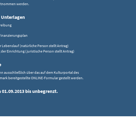
entnommen werden.
 Unterlagen
reibung
Finanzierungsplan
r Lebenslauf (natürliche Person stellt Antrag)
der Einrichtung (juristische Person stellt Antrag)
e
nn ausschließlich über das auf dem Kulturportal des
mark bereitgestellte ONLINE-Formular gestellt werden.
n 01.09.2013 bis unbegrenzt.