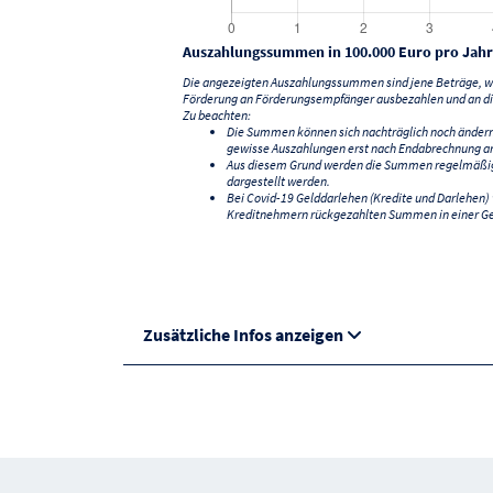
Auszahlungssummen in 100.000 Euro pro Jahr
Die angezeigten Auszahlungssummen sind jene Beträge, we
Förderung an Förderungsempfänger ausbezahlen und an di
Zu beachten:
Die Summen können sich nachträglich noch änder
gewisse Auszahlungen erst nach Endabrechnung an
Aus diesem Grund werden die Summen regelmäßig a
dargestellt werden.
Bei Covid-19 Gelddarlehen (Kredite und Darlehen
Kreditnehmern rückgezahlten Summen in einer G
Zusätzliche Infos anzeigen