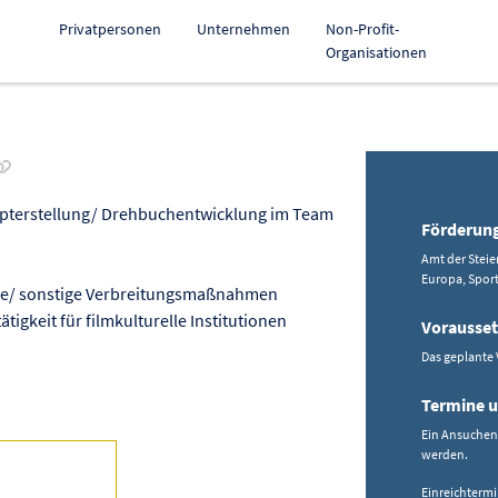
Privatpersonen
Unternehmen
Non-Profit-
Organisationen
Link zur Förderung kopieren
epterstellung/ Drehbuchentwicklung im Team
Förderun
Amt der Steie
Europa, Spor
ahme/ sonstige Verbreitungsmaßnahmen
igkeit für filmkulturelle Institutionen
Vorausse
Das geplante
Termine u
Ein Ansuche
werden.
Einreichtermi