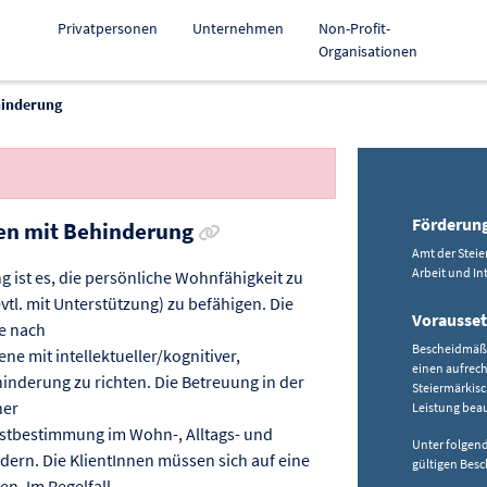
Privatpersonen
Unternehmen
Non-Profit-
Organisationen
hinderung
Förderun
Link zur Förderung kopieren
en mit Behinderung
Amt der Steie
Arbeit und In
 ist es, die persönliche Wohnfähigkeit zu
tl. mit Unterstützung) zu befähigen. Die
Vorausse
e nach
Bescheidmäßi
e mit intellektueller/kognitiver,
einen aufrech
inderung zu richten. Die Betreuung in der
Steiermärkis
ner
Leistung beau
stbestimmung im Wohn-, Alltags- und
Unter folgen
rdern. Die KlientInnen müssen sich auf eine
gültigen Besc
n. Im Regelfall