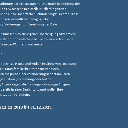
swohnung hat sich an Jugendliche (nach Beendigung der
 und Erwachsene mit intellektueller/kognitiver,
 Sinnes- bzw. mehrfacher Behinderung zu richten. Diese
ötigen wesentliche pädagogische
n/Förderungen zur Erreichung der Ziele.
en müssen sich aus eigener Überzeugung bzw. freiem
ese Wohnform entscheiden. Sie müssen sich auf eine
orm des Wohnens vorbereiten.
en
 derzeit zu Hause und wollen im Sinne von Loslösung
er Stammfamilie ihr Elternhaus verlassen,
n aufgrund einer Veränderung in der familiären
ssituation (Erkrankung oder Tod der
n/Angehörigen) die Trainingswohnung in Anspruch,
 bereits in einer Einrichtung und wollen ihre
ituation verändern.
 12.11.2013 bis 31.12.2025.