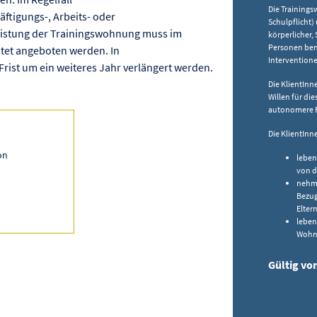
Die Training
äftigungs-, Arbeits- oder
Schulpflicht)
Leistung der Trainingswohnung muss im
körperlicher,
Personen ben
istet angeboten werden. In
Interventione
ist um ein weiteres Jahr verlängert werden.
Die KlientInn
Willen für di
autonomere F
Die KlientInn
on
leben
von d
nehme
Bezug
Elter
leben
Wohns
Gültig von