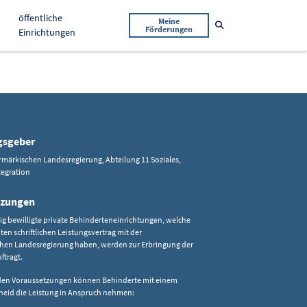
öffentliche
Meine
Suche öffnen
Förderungen
Einrichtungen
gsgeber
rmärkischen Landesregierung, Abteilung 11 Soziales,
tegration
tzungen
g bewilligte private Behinderteneinrichtungen, welche
ten schriftlichen Leistungsvertrag mit der
chen Landesregierung haben, werden zur Erbringung der
ftragt.
den Voraussetzungen können Behinderte mit einem
heid die Leistung in Anspruch nehmen: