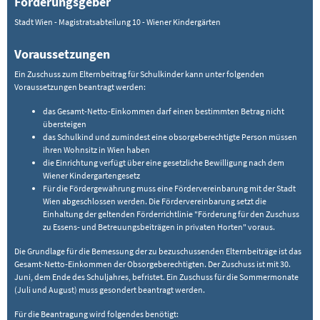
Förderungsgeber
Stadt Wien - Magistratsabteilung 10 - Wiener Kindergärten
Voraussetzungen
Ein Zuschuss zum Elternbeitrag für Schulkinder kann unter folgenden
Voraussetzungen beantragt werden:
das Gesamt-Netto-Einkommen darf einen bestimmten Betrag nicht
übersteigen
das Schulkind und zumindest eine obsorgeberechtigte Person müssen
ihren Wohnsitz in Wien haben
die Einrichtung verfügt über eine gesetzliche Bewilligung nach dem
Wiener Kindergartengesetz
Für die Fördergewährung muss eine Fördervereinbarung mit der Stadt
Wien abgeschlossen werden. Die Fördervereinbarung setzt die
Einhaltung der geltenden Förderrichtlinie "Förderung für den Zuschuss
zu Essens- und Betreuungsbeiträgen in privaten Horten" voraus.
Die Grundlage für die Bemessung der zu bezuschussenden Elternbeiträge ist das
Gesamt-Netto-Einkommen der Obsorgeberechtigten. Der Zuschuss ist mit 30.
Juni, dem Ende des Schuljahres, befristet. Ein Zuschuss für die Sommermonate
(Juli und August) muss gesondert beantragt werden.
Für die Beantragung wird folgendes benötigt: