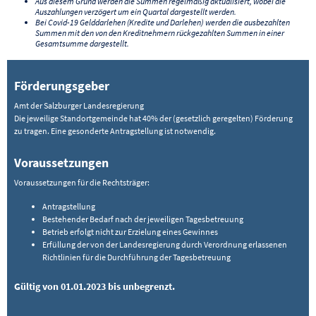
Aus diesem Grund werden die Summen regelmäßig aktualisiert, wobei die
Auszahlungen verzögert um ein Quartal dargestellt werden.
Bei Covid-19 Gelddarlehen (Kredite und Darlehen) werden die ausbezahlten
Summen mit den von den Kreditnehmern rückgezahlten Summen in einer
Gesamtsumme dargestellt.
Förderungsgeber
Amt der Salzburger Landesregierung
Die jeweilige Standortgemeinde hat 40% der (gesetzlich geregelten) Förderung
zu tragen. Eine gesonderte Antragstellung ist notwendig.
Voraussetzungen
Voraussetzungen für die Rechtsträger:
Antragstellung
Bestehender Bedarf nach der jeweiligen Tagesbetreuung
Betrieb erfolgt nicht zur Erzielung eines Gewinnes
Erfüllung der von der Landesregierung durch Verordnung erlassenen
Richtlinien für die Durchführung der Tagesbetreuung
Gültig von 01.01.2023 bis unbegrenzt.