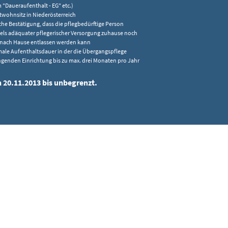
 "Daueraufenthalt - EG" etc.)
wohnsitz in Niederösterreich
iche Bestätigung, dass die pflegbedürftige Person
ls adäquater pflegerischer Versorgung zuhause noch
 nach Hause entlassen werden kann
ale Aufenthaltsdauer in der die Übergangspflege
ngenden Einrichtung bis zu max. drei Monaten pro Jahr
n 20.11.2013 bis unbegrenzt.