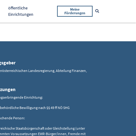
öffentliche
Meine
Suche öffnen
Förderungen
Einrichtungen
gsgeber
rösterreichischen Landesregierung, Abteilung Finanzen,
tzungen
ungserbringende Einrichtung:
lbehördliche Bewilligung nach §§ 49 ff NÖ SHG
suchende Person:
reichische Staatsbürgerschaft oder Gleichstellung (unter
mmten Voraussetzungen EWR-Bürger/innen, Fremde mit