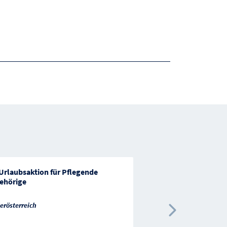
Urlaubsaktion für Pflegende
24h-Betreuungsförd
ehörige
Österreich
erösterreich
Nächste 