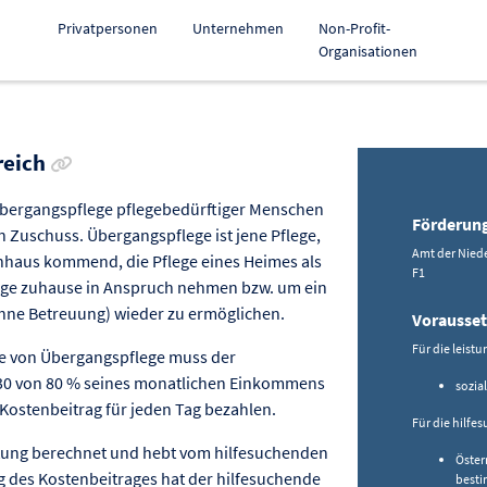
Privatpersonen
Unternehmen
Non-Profit-
Organisationen
Link zur Förderung kopieren
reich
Übergangspflege pflegebedürftiger Menschen
Förderun
n Zuschuss. Übergangspflege ist jene Pflege,
Amt der Niede
nhaus kommend, die Pflege eines Heimes als
F1
lege zuhause in Anspruch nehmen bzw. um ein
ohne Betreuung) wieder zu ermöglichen.
Vorausse
Für die leist
me von Übergangspflege muss der
30 von 80 % seines monatlichen Einkommens
sozia
Kostenbeitrag für jeden Tag bezahlen.
Für die hilfe
tung berechnet und hebt vom hilfesuchenden
Öster
g des Kostenbeitrages hat der hilfesuchende
besti