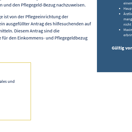
einem
en und den Pflegegeld-Bezug nachzuweisen.
Haupt
Ärztl
ist von der Pflegeeinrichtung der
mange
n ausgefüllter Antrag des hilfesuchenden auf
nicht
Maxim
tteln. Diesem Antrag sind die
erbri
 für den Einkommens- und Pflegegeldbezug
Gültig vo
ales und