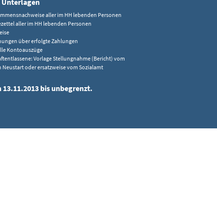
 Unterlagen
mmensnachweise aller im HH lebenden Personen
zettel aller im HH lebenden Personen
eise
ungen über erfolgte Zahlungen
lle Kontoauszüge
aftentlassene: Vorlage Stellungnahme (Bericht) vom
n Neustart oder ersatzweise vom Sozialamt
n 13.11.2013 bis unbegrenzt.