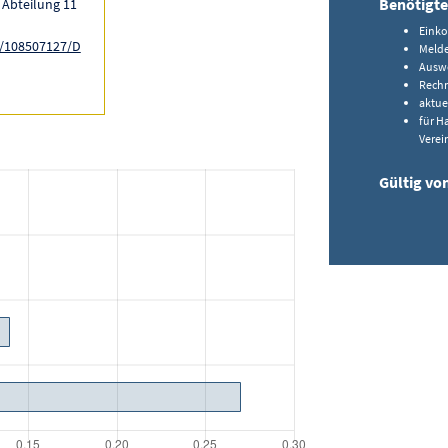
Benötigte
 Abteilung 11
Einko
l/108507127/D
Melde
Ausw
Rechn
aktue
für H
Verei
Gültig vo