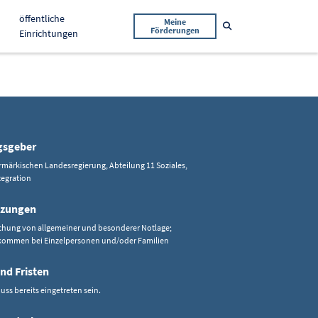
öffentliche
Meine
Suche öffnen
Förderungen
Einrichtungen
gsgeber
rmärkischen Landesregierung, Abteilung 11 Soziales,
tegration
tzungen
hung von allgemeiner und besonderer Notlage;
nkommen bei Einzelpersonen und/oder Familien
nd Fristen
uss bereits eingetreten sein.