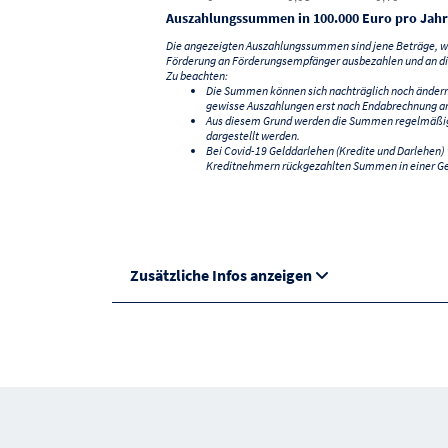
Auszahlungssummen in 100.000 Euro pro Jahr
Die angezeigten Auszahlungssummen sind jene Beträge, we
Förderung an Förderungsempfänger ausbezahlen und an di
Zu beachten:
Die Summen können sich nachträglich noch änder
gewisse Auszahlungen erst nach Endabrechnung an
Aus diesem Grund werden die Summen regelmäßig a
dargestellt werden.
Bei Covid-19 Gelddarlehen (Kredite und Darlehen
Kreditnehmern rückgezahlten Summen in einer G
Zusätzliche Infos anzeigen