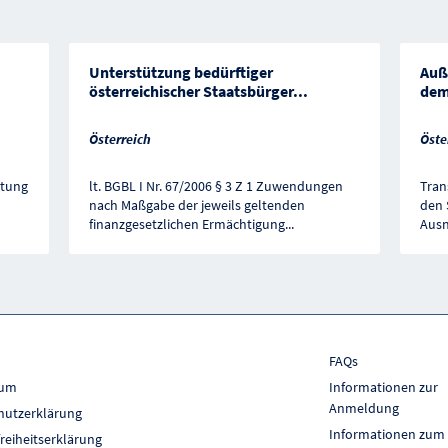
Unterstützung bedürftiger
Auß
österreichischer Staatsbürger
...
dem
Österreich
Öste
stung
lt. BGBL I Nr. 67/2006 § 3 Z 1 Zuwendungen
Tran
nach Maßgabe der jeweils geltenden
den 
finanzgesetzlichen Ermächtigung
...
Ausn
FAQs
sum
Informationen zur
Anmeldung
hutzerklärung
Informationen zum
freiheitserklärung