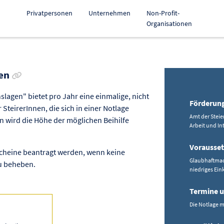
Privatpersonen
Unternehmen
Non-Profit-
Organisationen
Link zur Förderung kopieren
gen
lagen" bietet pro Jahr eine einmalige, nicht
Förderun
 SteirerInnen, die sich in einer Notlage
Amt der Steie
 wird die Höhe der möglichen Beihilfe
Arbeit und In
Vorausse
scheine beantragt werden, wenn keine
Glaubhaftmac
zu beheben.
niedriges Ei
Termine u
Die Notlage m