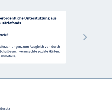
erordentliche Unterstützung aus
Sozialfonds "Graz hil
 Härtefonds
Graz
rreich
Nächste 
sferzahlungen, zum Ausgleich von durch
Der Sozialfonds dient de
Schulbesuch verursachte soziale Härten.
Unterstützung von Graz
ahmefälle,
...
Notlagen. Die beantragt
 Gesetz