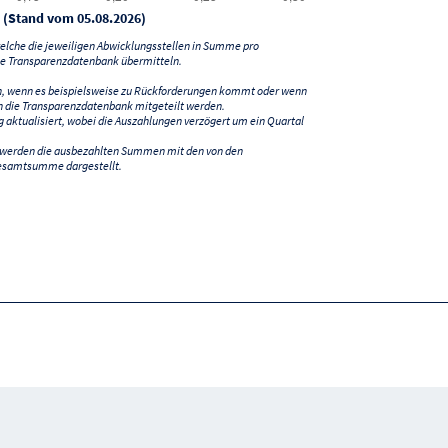
 (Stand vom 05.08.2026)
lche die jeweiligen Abwicklungsstellen in Summe pro
e Transparenzdatenbank übermitteln.
n, wenn es beispielsweise zu Rückforderungen kommt oder wenn
 die Transparenzdatenbank mitgeteilt werden.
ktualisiert, wobei die Auszahlungen verzögert um ein Quartal
) werden die ausbezahlten Summen mit den von den
esamtsumme dargestellt.