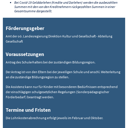
Bei Covid-19 Gelddarlehen (Kredite und Darlehen) werden die ausbezahlten
Summen mit den von den Kreditnehmern rückgezahlten Summen in einer
Gesamtsumme dargestellt.
Förderungsgeber
Amt der oö. Landesregierung Direktion Kultur und Gesellschaft - Abteilung
Gesellschaft
Voraussetzungen
Antrag des Schulerhalters bei der zuständigen Bildungsregion.
Der Antrag ist von den Eltern bei der jeweiligen Schule und anschl. Weiterleitung
an die zuständige Bildungsregion zu stellen.
Die Assistenz kann nur für Kinder mit besonderen Bedürfnissen entsprechend
der einschlägigen schulgesetzlichen Regelungen (Sonderpädagogischer
Förderbedarf) beantragt werden.
Termine und Fristen
Die Lohnkostenabrechnung erfolgt jeweils im Februar und Oktober.