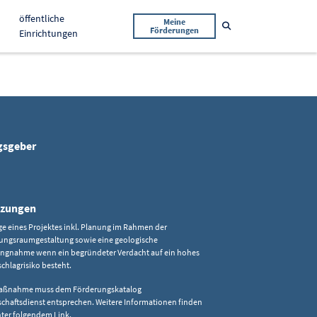
öffentliche
Meine
Suche öffnen
Förderungen
Einrichtungen
gsgeber
tzungen
ge eines Projektes inkl. Planung im Rahmen der
ungsraumgestaltung sowie eine geologische
ungnahme wenn ein begründeter Verdacht auf ein hohes
schlagrisiko besteht.
Maßnahme muss dem Förderungskatalog
chaftsdienst entsprechen. Weitere Informationen finden
nter folgendem
Link
.