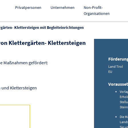
Privatpersonen
Unternehmen
Non-Profit-
Organisationen
ärten- Klettersteigen mit Begleiteinrichtungen
n Klettergärten- Klettersteigen
k zur Förderung kopieren
Förderun
de Maßnahmen gefördert:
Land Tirol
EU
Vorausse
n und Klettersteigen
Vorla
Erhol
Stell
Stein
Die 
Lands
Sie u