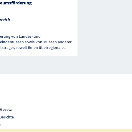
eumsförderung
rreich
erung von Landes- und
indemuseen sowie von Museen anderer
tsträger, soweit ihnen überregionale
...
 Gesetz
Berichte
h