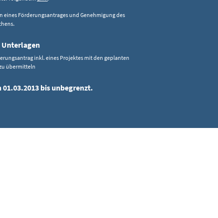
en eines Förderungsantrages und Genehmigung des
chens.
 Unterlagen
rderungsantrag inkl. eines Projektes mit den geplanten
u übermitteln
n 01.03.2013 bis unbegrenzt.