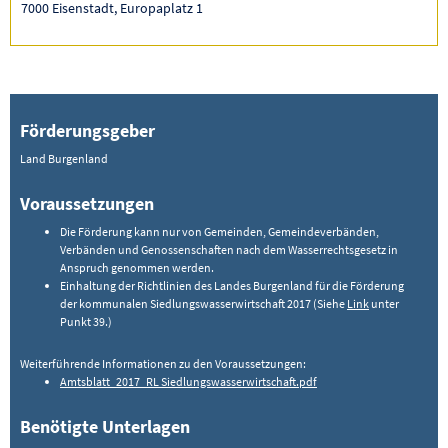
7000 Eisenstadt, Europaplatz 1
Förderungsgeber
Land Burgenland
Voraussetzungen
Die Förderung kann nur von Gemeinden, Gemeindeverbänden,
Verbänden und Genossenschaften nach dem Wasserrechtsgesetz in
Anspruch genommen werden.
Einhaltung der Richtlinien des Landes Burgenland für die Förderung
der kommunalen Siedlungswasserwirtschaft 2017 (Siehe
Link
unter
Punkt 39.)
Weiterführende Informationen zu den Voraussetzungen:
Amtsblatt_2017_RL Siedlungswasserwirtschaft.pdf
Benötigte Unterlagen