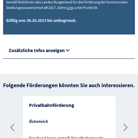
Gemäß Richtlinien des Landes Burgenland für die Förderung der kommunalen
Siedlungswasserwirtschaft 2017. Siehe
Link
unter Punkt 39.
Gültig von 30.10.2013 bis unbegrenzt.
Zusätzliche Infos anzeigen
Folgende Förderungen könnten Sie auch interessieren.
Privatbahnförderung
Österreich
Vorherige Förderung
Näc