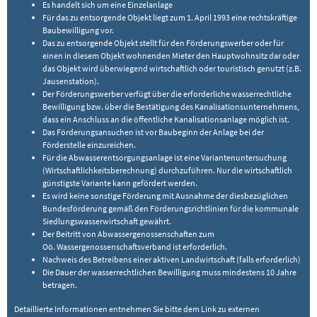
Es handelt sich um eine Einzelanlage
Für das zu entsorgende Objekt liegt zum 1. April 1993 eine rechtskräftige
Baubewilligung vor.
Das zu entsorgende Objekt stellt für den Förderungswerber oder für
einen in diesem Objekt wohnenden Mieter den Hauptwohnsitz dar oder
das Objekt wird überwiegend wirtschaftlich oder touristisch genutzt (z.B.
Jausenstation).
Der Förderungswerber verfügt über die erforderliche wasserrechtliche
Bewilligung bzw. über die Bestätigung des Kanalisationsunternehmens,
dass ein Anschluss an die öffentliche Kanalisationsanlage möglich ist.
Das Förderungsansuchen ist vor Baubeginn der Anlage bei der
Förderstelle einzureichen.
Für die Abwasserentsorgungsanlage ist eine Variantenuntersuchung
(Wirtschaftlichkeitsberechnung) durchzuführen. Nur die wirtschaftlich
günstigste Variante kann gefördert werden.
Es wird keine sonstige Förderung mit Ausnahme der diesbezüglichen
Bundesförderung gemäß den Förderungsrichtlinien für die kommunale
Siedlungswasserwirtschaft gewährt.
Der Beitritt von Abwassergenossenschaften zum
Oö. Wassergenossenschaftsverband ist erforderlich.
Nachweis des Betreibens einer aktiven Landwirtschaft (falls erforderlich)
Die Dauer der wasserrechtlichen Bewilligung muss mindestens 10 Jahre
betragen.
Detaillierte Informationen entnehmen Sie bitte dem Link zu externen