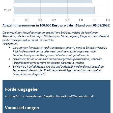
Auszahlungssummen in 100.000 Euro pro Jahr (Stand vom 05.08.2026)
Die angezeigten Auszahlungssummen sind jene Beträge, welche die jeweiligen
Abwicklungsstellen in Summe pro Förderung an Förderungsempfänger ausbezahlen und
an die Transparenzdatenbank übermitteln.
Zu beachten:
Die Summen können sich nachträglich noch ändern, wenn es beispielsweise zu
Rückforderungen kommt oder wenn gewisse Auszahlungen erst nach
Endabrechnung an die Transparenzdatenbank mitgeteilt werden.
Aus diesem Grund werden die Summen regelmäßig aktualisiert, wobei die
Auszahlungen verzögert um ein Quartal dargestellt werden.
Bei Covid-19 Gelddarlehen (Kredite und Darlehen) werden die ausbezahlten
Summen mit den von den Kreditnehmern rückgezahlten Summen in einer
Gesamtsumme dargestellt.
Förderungsgeber
Amt der Oö. Landesregierung, Direktion Umwelt und Wasserwirtschaft
Voraussetzungen