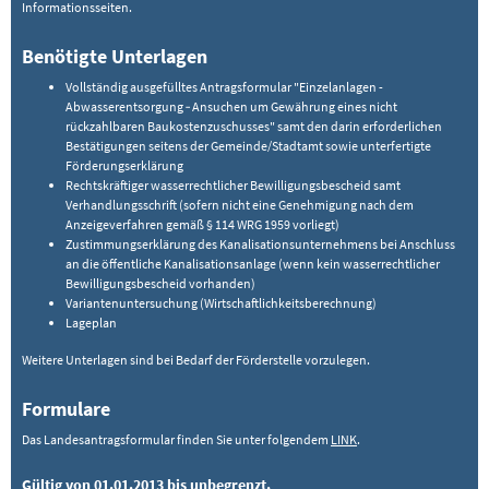
Informationsseiten.
Benötigte Unterlagen
Vollständig ausgefülltes Antragsformular "Einzelanlagen -
Abwasserentsorgung ‑ Ansuchen um Gewährung eines nicht
rückzahlbaren Baukostenzuschusses" samt den darin erforderlichen
Bestätigungen seitens der Gemeinde/Stadtamt sowie unterfertigte
Förderungserklärung
Rechtskräftiger wasserrechtlicher Bewilligungsbescheid samt
Verhandlungsschrift (sofern nicht eine Genehmigung nach dem
Anzeigeverfahren gemäß § 114 WRG 1959 vorliegt)
Zustimmungserklärung des Kanalisationsunternehmens bei Anschluss
an die öffentliche Kanalisationsanlage (wenn kein wasserrechtlicher
Bewilligungsbescheid vorhanden)
Variantenuntersuchung (Wirtschaftlichkeitsberechnung)
Lageplan
Weitere Unterlagen sind bei Bedarf der Förderstelle vorzulegen.
Formulare
Das Landesantragsformular finden Sie unter folgendem
LINK
.
Gültig von 01.01.2013 bis unbegrenzt.