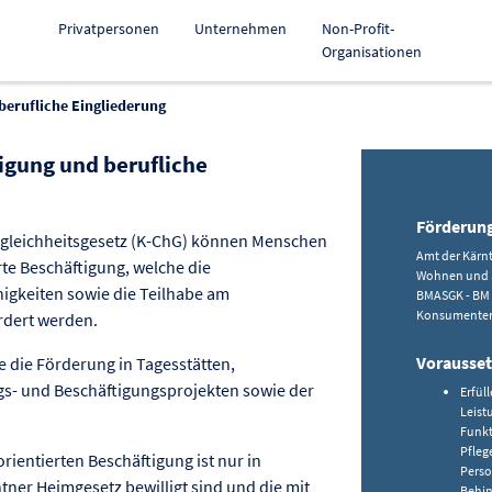
Privatpersonen
Unternehmen
Non-Profit-
Organisationen
 berufliche Eingliederung
tigung und berufliche
g kopieren
Förderun
ngleichheitsgesetz (K-ChG) können Menschen
Amt der Kärn
te Beschäftigung, welche die
Wohnen und 
higkeiten sowie die Teilhabe am
BMASGK - BM f
Konsumenten
rdert werden.
Vorausse
 die Förderung in Tagesstätten,
gs- und Beschäftigungsprojekten sowie der
Erfül
Leist
Funkt
Pfleg
ientierten Beschäftigung ist nur in
Perso
ner Heimgesetz bewilligt sind und die mit
Behin