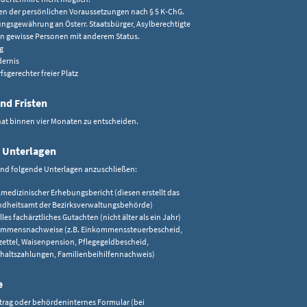
len der persönlichen Voraussetzungen nach § 5 K-ChG.
ungsgewährung an Österr. Staatsbürger, Asylberechtigte
n gewisse Personen mit anderem Status.
g
dernis
fsgerechter freier Platz
nd Fristen
hat binnen vier Monaten zu entscheiden.
 Unterlagen
ind folgende Unterlagen anzuschließen:
lmedizinischer Erhebungsbericht (diesen erstellt das
dheitsamt der Bezirksverwaltungsbehörde)
les fachärztliches Gutachten (nicht älter als ein Jahr)
mmensnachweise (z.B. Einkommenssteuerbescheid,
ettel, Waisenpension, Pflegegeldbescheid,
haltszahlungen, Familienbeihilfennachweis)
e
trag oder behördeninternes Formular (bei