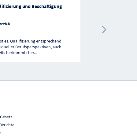
lifizierung und Beschäftigung
Unterstützungsangeb
schwerhörige und ge
rreich
Österreich
Nächste 
 ist es, Qualifizierung entsprechend
Das Angebot an Unterst
vidueller Berufsperspektiven, auch
schwerhörige und gehö
eits herkömmlicher
...
umfasst: Gebärdenspra
 Gesetz
Berichte
h