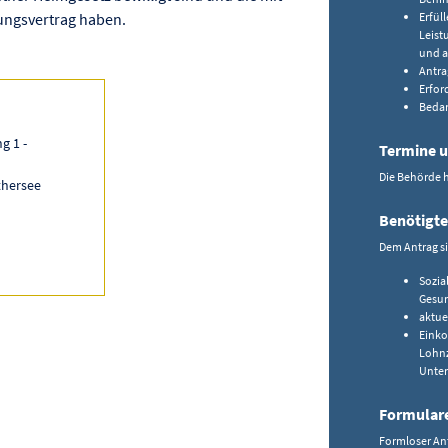
ungsvertrag haben.
Erfül
Leist
und a
Antra
Erfor
Bedar
g 1 -
Termine u
Die Behörde 
thersee
Benötigte
Dem Antrag s
Sozia
Gesun
aktuel
Einko
Lohnz
Unter
Formular
Formloser An