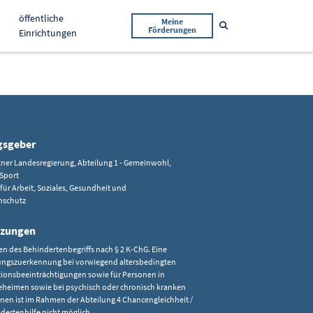
öffentliche
Meine
Suche öffnen
Förderungen
Einrichtungen
gsgeber
tner Landesregierung, Abteilung 1 - Gemeinwohl,
Sport
ür Arbeit, Soziales, Gesundheit und
schutz
tzungen
len des Behindertenbegriffs nach § 2 K-ChG. Eine
ungszuerkennung bei vorwiegend altersbedingten
ionsbeeinträchtigungen sowie für Personen in
eheimen sowie bei psychisch oder chronisch kranken
nen ist im Rahmen der Abteilung 4 Chancengleichheit /
dertenhilfe nicht möglich.