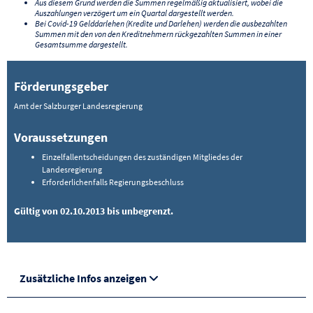
Aus diesem Grund werden die Summen regelmäßig aktualisiert, wobei die
Auszahlungen verzögert um ein Quartal dargestellt werden.
Bei Covid-19 Gelddarlehen (Kredite und Darlehen) werden die ausbezahlten
Summen mit den von den Kreditnehmern rückgezahlten Summen in einer
Gesamtsumme dargestellt.
Förderungsgeber
Amt der Salzburger Landesregierung
Voraussetzungen
Einzelfallentscheidungen des zuständigen Mitgliedes der
Landesregierung
Erforderlichenfalls Regierungsbeschluss
Gültig von 02.10.2013 bis unbegrenzt.
Zusätzliche Infos anzeigen