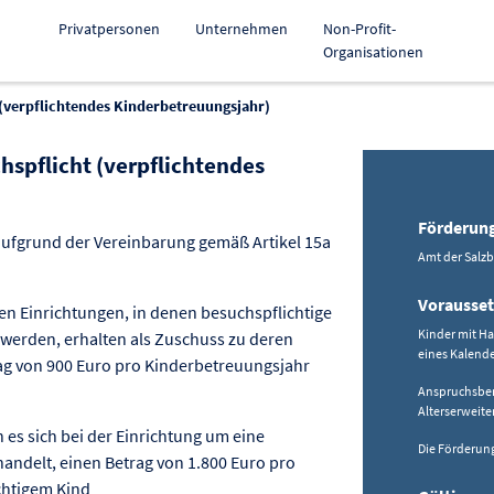
Privatpersonen
Unternehmen
Non-Profit-
Organisationen
 (verpflichtendes Kinderbetreuungsjahr)
hspflicht (verpflichtendes
ur Förderung kopieren
Förderun
ufgrund der Vereinbarung gemäß Artikel 15a
Amt der Salz
Vorausse
len Einrichtungen, in denen besuchspflichtige
Kinder mit Ha
 werden, erhalten als Zuschuss zu deren
eines Kalende
g von 900 Euro pro Kinderbetreuungsjahr
Anspruchsbere
Alterserweit
es sich bei der Einrichtung um eine
Die Förderung
andelt, einen Betrag von 1.800 Euro pro
chtigem Kind