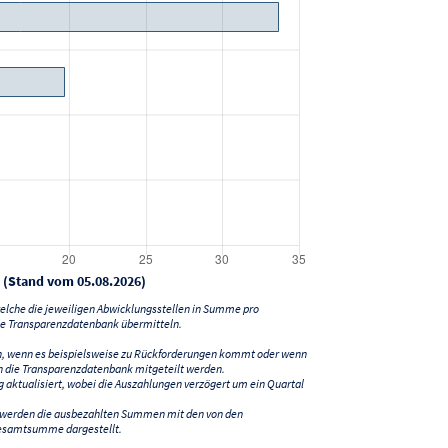
 (Stand vom 05.08.2026)
lche die jeweiligen Abwicklungsstellen in Summe pro
e Transparenzdatenbank übermitteln.
n, wenn es beispielsweise zu Rückforderungen kommt oder wenn
 die Transparenzdatenbank mitgeteilt werden.
ktualisiert, wobei die Auszahlungen verzögert um ein Quartal
) werden die ausbezahlten Summen mit den von den
esamtsumme dargestellt.