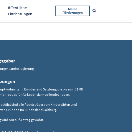
öffentliche
Meine
Suche öffnen
Förderungen
Einrichtungen
gsgeber
burger Landesregierung
tzungen
uptwohnsitz im Bundesland Salzburg, die bis zum 31.08.
rjahres das fünfte Lebensjahr vollendet haben.
chtigt sind alle Rechtsträger von Kindergärten und
erten Gruppen im Bundesland Salzburg.
 wird nur auf Antrag gewährt.