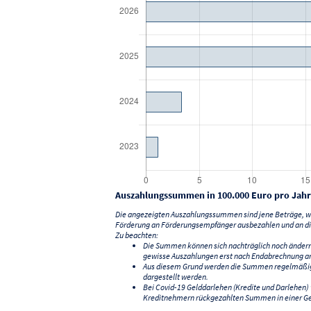
Auszahlungssummen in 100.000 Euro pro Jahr
Die angezeigten Auszahlungssummen sind jene Beträge, we
Förderung an Förderungsempfänger ausbezahlen und an di
Zu beachten:
Die Summen können sich nachträglich noch änder
gewisse Auszahlungen erst nach Endabrechnung an
Aus diesem Grund werden die Summen regelmäßig a
dargestellt werden.
Bei Covid-19 Gelddarlehen (Kredite und Darlehen
Kreditnehmern rückgezahlten Summen in einer G