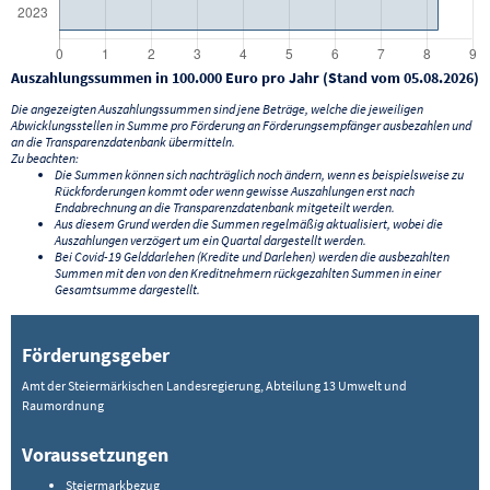
Auszahlungssummen in 100.000 Euro pro Jahr (Stand vom 05.08.2026)
Die angezeigten Auszahlungssummen sind jene Beträge, welche die jeweiligen
Abwicklungsstellen in Summe pro Förderung an Förderungsempfänger ausbezahlen und
an die Transparenzdatenbank übermitteln.
Zu beachten:
Die Summen können sich nachträglich noch ändern, wenn es beispielsweise zu
Rückforderungen kommt oder wenn gewisse Auszahlungen erst nach
Endabrechnung an die Transparenzdatenbank mitgeteilt werden.
Aus diesem Grund werden die Summen regelmäßig aktualisiert, wobei die
Auszahlungen verzögert um ein Quartal dargestellt werden.
Bei Covid-19 Gelddarlehen (Kredite und Darlehen) werden die ausbezahlten
Summen mit den von den Kreditnehmern rückgezahlten Summen in einer
Gesamtsumme dargestellt.
Förderungsgeber
Amt der Steiermärkischen Landesregierung, Abteilung 13 Umwelt und
Raumordnung
Voraussetzungen
Steiermarkbezug