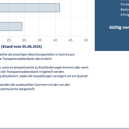
Förde
Bedec
Erfolg
Gültig vo
 (Stand vom 05.08.2026)
lche die jeweiligen Abwicklungsstellen in Summe pro
e Transparenzdatenbank übermitteln.
n, wenn es beispielsweise zu Rückforderungen kommt oder wenn
 die Transparenzdatenbank mitgeteilt werden.
ktualisiert, wobei die Auszahlungen verzögert um ein Quartal
) werden die ausbezahlten Summen mit den von den
esamtsumme dargestellt.