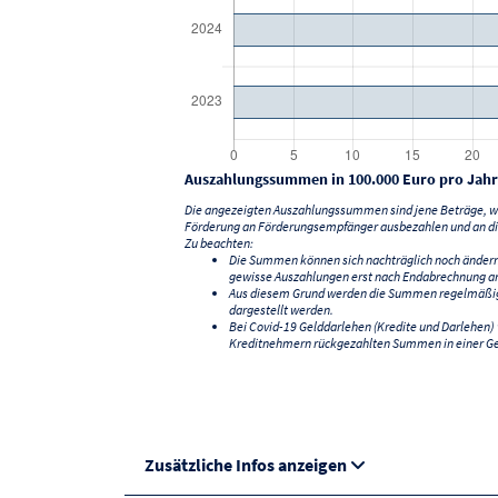
Auszahlungssummen in 100.000 Euro pro Jahr
Die angezeigten Auszahlungssummen sind jene Beträge, we
Förderung an Förderungsempfänger ausbezahlen und an di
Zu beachten:
Die Summen können sich nachträglich noch änder
gewisse Auszahlungen erst nach Endabrechnung an
Aus diesem Grund werden die Summen regelmäßig a
dargestellt werden.
Bei Covid-19 Gelddarlehen (Kredite und Darlehen
Kreditnehmern rückgezahlten Summen in einer G
Zusätzliche Infos anzeigen