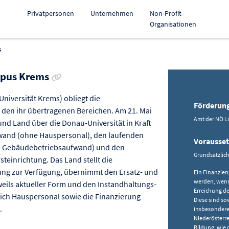
Privatpersonen
Unternehmen
Non-Profit-
Organisationen
s
Link zur Förderung kopieren
mpus Krems
Universität Krems) obliegt die
Förderun
 den ihr übertragenen Bereichen. Am 21. Mai
Amt der NÖ L
nd Land über die Donau-Universität in Kraft
fwand (ohne Hauspersonal), den laufenden
Vorausse
d Gebäudebetriebsaufwand) und den
Grundsätzlic
teinrichtung. Das Land stellt die
tung zur Verfügung, übernimmt den Ersatz- und
Ein Finanzier
werden, wenn
eils aktueller Form und den Instandhaltungs-
Erreichung de
ch Hauspersonal sowie die Finanzierung
Diese sind s
.
insbesondere
Niederösterre
Bildung, wie 