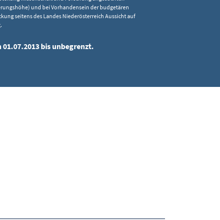
rungshöhe) und bei Vorhandensein der budgetären
kung seitens des Landes Niederösterreich Aussicht auf
.
n 01.07.2013 bis unbegrenzt.