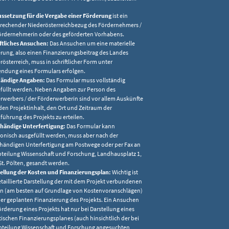
ssetzung für die Vergabe einer Förderung
ist ein
rechender Niederösterreichbezug des Fördernehmers /
ördernehmerin oder des geförderten Vorhabens.
ftliches Ansuchen:
Das Ansuchen um eine materielle
rung, also einen Finanzierungsbeitrag des Landes
rösterreich, muss in schriftlicher Form unter
ndung eines Formulars erfolgen.
tändige Angaben:
Das Formular muss vollständig
füllt werden. Neben Angaben zur Person des
rwerbers / der Förderwerberin sind vor allem Auskünfte
den Projektinhalt, den Ort und Zeitraum der
führung des Projekts zu erteilen.
händige Unterfertigung:
Das Formular kann
ronisch ausgefüllt werden, muss aber nach der
händigen Unterfertigung am Postwege oder per Fax an
bteilung Wissenschaft und Forschung, Landhausplatz 1,
St. Pölten, gesandt werden.
ellung der Kosten und Finanzierungsplan:
Wichtig ist
etaillierte Darstellung der mit dem Projekt verbundenen
n (am besten auf Grundlage von Kostenvoranschlägen)
er geplanten Finanzierung des Projekts. Ein Ansuchen
rderung eines Projekts hat nur bei Darstellung eines
stischen Finanzierungsplanes (auch hinsichtlich der bei
bteilung Wissenschaft und Forschung angesuchten