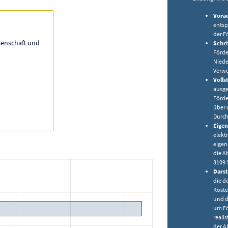
Vorau
entsp
der F
senschaft und
Schri
Förde
Niede
Verwe
Volls
ausge
Förde
über 
Durch
Eigen
elekt
eigen
die A
3109 
Darst
die d
Koste
und d
um Fö
reali
der A