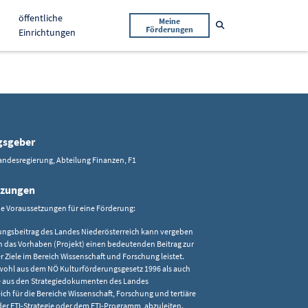
öffentliche
Meine
Suche öffnen
Förderungen
Einrichtungen
gsgeber
andesregierung, Abteilung Finanzen, F1
tzungen
he Voraussetzungen für eine Förderung:
ungsbeitrag des Landes Niederösterreich kann vergeben
 das Vorhaben (Projekt) einen bedeutenden Beitrag zur
r Ziele im Bereich Wissenschaft und Forschung leistet.
owohl aus dem NÖ Kulturförderungsgesetz 1996 als auch
 aus den Strategiedokumenten des Landes
ich für die Bereiche Wissenschaft, Forschung und tertiäre
der FTI-Strategie oder dem FTI-Programm, abzuleiten.