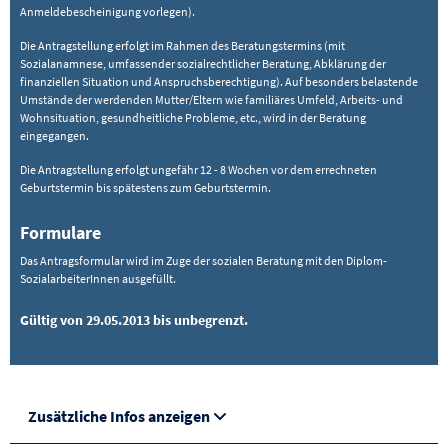
Anmeldebescheinigung vorlegen).
Die Antragstellung erfolgt im Rahmen des Beratungstermins (mit
Sozialanamnese, umfassender sozialrechtlicher Beratung, Abklärung der
finanziellen Situation und Anspruchsberechtigung). Auf besonders belastende
Umstände der werdenden Mutter/Eltern wie familiäres Umfeld, Arbeits- und
Wohnsituation, gesundheitliche Probleme, etc., wird in der Beratung
eingegangen.
Die Antragstellung erfolgt ungefähr 12 - 8 Wochen vor dem errechneten
Geburtstermin bis spätestens zum Geburtstermin.
Formulare
Das Antragsformular wird im Zuge der sozialen Beratung mit den Diplom-
SozialarbeiterInnen ausgefüllt.
Gültig von 29.05.2013 bis unbegrenzt.
Zusätzliche Infos anzeigen