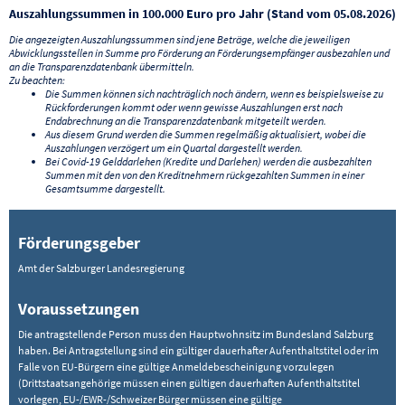
Auszahlungssummen in 100.000 Euro pro Jahr (Stand vom 05.08.2026)
Die angezeigten Auszahlungssummen sind jene Beträge, welche die jeweiligen
Abwicklungsstellen in Summe pro Förderung an Förderungsempfänger ausbezahlen und
an die Transparenzdatenbank übermitteln.
Zu beachten:
Die Summen können sich nachträglich noch ändern, wenn es beispielsweise zu
Rückforderungen kommt oder wenn gewisse Auszahlungen erst nach
Endabrechnung an die Transparenzdatenbank mitgeteilt werden.
Aus diesem Grund werden die Summen regelmäßig aktualisiert, wobei die
Auszahlungen verzögert um ein Quartal dargestellt werden.
Bei Covid-19 Gelddarlehen (Kredite und Darlehen) werden die ausbezahlten
Summen mit den von den Kreditnehmern rückgezahlten Summen in einer
Gesamtsumme dargestellt.
Förderungsgeber
Amt der Salzburger Landesregierung
Voraussetzungen
Die antragstellende Person muss den Hauptwohnsitz im Bundesland Salzburg
haben. Bei Antragstellung sind ein gültiger dauerhafter Aufenthaltstitel oder im
Falle von EU-Bürgern eine gültige Anmeldebescheinigung vorzulegen
(Drittstaatsangehörige müssen einen gültigen dauerhaften Aufenthaltstitel
vorlegen, EU-/EWR-/Schweizer Bürger müssen eine gültige