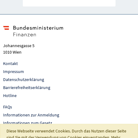
Johannesgasse 5
1010 Wien
Kontakt
Impressum
Datenschutzerklärung
Barrierefreiheitserklärung
Hotline
FAQs
Informationen zur Anmeldung
Informationen zum Gesetz
Diese Webseite verwendet Cookies. Durch das Nutzen dieser Seite
Auswertungen und Berichte
sind Sie mit der Verwendung von Cookies einverstanden.
Mehr