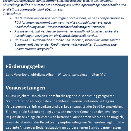
Die angezeigten Auszahlungssummen sind jene Beträge, welche die jeweiligen
Abwicklungsstellen in Summe pro Förderung an Förderungsempfänger ausbezahlen und
an die Transparenzdatenbank übermitteln.
Zu beachten:
Die Summen können sich nachträglich noch ändern, wenn es beispielsweise zu
Rückforderungen kommt oder wenn gewisse Auszahlungen erst nach
Endabrechnung an die Transparenzdatenbank mitgeteilt werden.
Aus diesem Grund werden die Summen regelmäßig aktualisiert, wobei die
Auszahlungen verzögert um ein Quartal dargestellt werden.
Bei Covid-19 Gelddarlehen (Kredite und Darlehen) werden die ausbezahlten
Summen mit den von den Kreditnehmern rückgezahlten Summen in einer
Gesamtsumme dargestellt.
Förderungsgeber
Land Vorarlberg, Abteilung Allgem. Wirtschaftsangelegenheiten (VIa)
Voraussetzungen
a) Das Projekt muss sich an einem für die regionale Bedeutung geeigneten
Standort befinden, regionalen Charakter aufweisen und einen Beitrag zur
Verbesserung der Infrastruktur und der Lebensqualität der Bevölkerung leisten.
Eine regionale Bedeutung liegt vor, wenn mehrere Gemeinden der jeweiligen
Region diese Anlage errichten und betreiben. Ausnahmen hiervon sind möglich,
wenn der Standort des Projektes in peripher gelegenen Gemeinden liegt und die
geplante Anlage der Bedarfssituation am vorgesehenen Standort angemessen