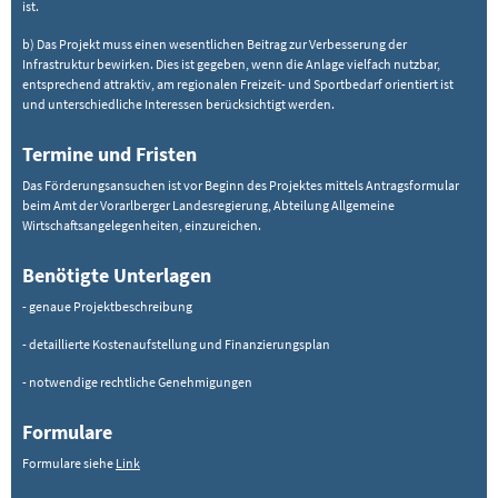
ist.
b) Das Projekt muss einen wesentlichen Beitrag zur Verbesserung der
Infrastruktur bewirken. Dies ist gegeben, wenn die Anlage vielfach nutzbar,
entsprechend attraktiv, am regionalen Freizeit- und Sportbedarf orientiert ist
und unterschiedliche Interessen berücksichtigt werden.
Termine und Fristen
Das Förderungsansuchen ist vor Beginn des Projektes mittels Antragsformular
beim Amt der Vorarlberger Landesregierung, Abteilung Allgemeine
Wirtschaftsangelegenheiten, einzureichen.
Benötigte Unterlagen
- genaue Projektbeschreibung
- detaillierte Kostenaufstellung und Finanzierungsplan
- notwendige rechtliche Genehmigungen
Formulare
Formulare siehe
Link