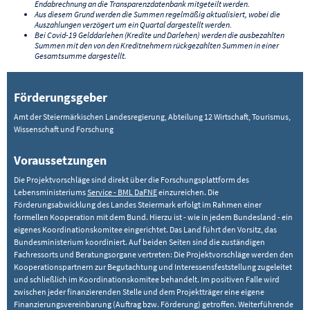
Endabrechnung an die Transparenzdatenbank mitgeteilt werden.
Aus diesem Grund werden die Summen regelmäßig aktualisiert, wobei die
Auszahlungen verzögert um ein Quartal dargestellt werden.
Bei Covid-19 Gelddarlehen (Kredite und Darlehen) werden die ausbezahlten
Summen mit den von den Kreditnehmern rückgezahlten Summen in einer
Gesamtsumme dargestellt.
Förderungsgeber
Amt der Steiermärkischen Landesregierung, Abteilung 12 Wirtschaft, Tourismus,
Wissenschaft und Forschung
Voraussetzungen
Die Projektvorschläge sind direkt über die Forschungsplattform des
Lebensministeriums
Service - BML DaFNE
einzureichen. Die
Förderungsabwicklung des Landes Steiermark erfolgt im Rahmen einer
formellen Kooperation mit dem Bund. Hierzu ist - wie in jedem Bundesland - ein
eigenes Koordinationskomitee eingerichtet. Das Land führt den Vorsitz, das
Bundesministerium koordiniert. Auf beiden Seiten sind die zuständigen
Fachressorts und Beratungsorgane vertreten: Die Projektvorschläge werden den
Kooperationspartnern zur Begutachtung und Interessensfeststellung zugeleitet
und schließlich im Koordinationskomitee behandelt. Im positiven Falle wird
zwischen jeder finanzierenden Stelle und dem Projektträger eine eigene
Finanzierungsvereinbarung (Auftrag bzw. Förderung) getroffen. Weiterführende