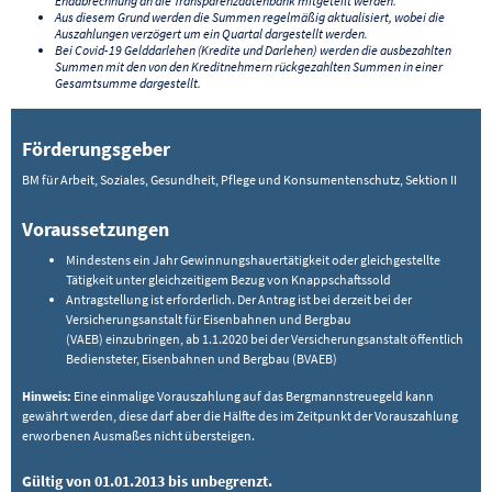
Endabrechnung an die Transparenzdatenbank mitgeteilt werden.
Aus diesem Grund werden die Summen regelmäßig aktualisiert, wobei die
Auszahlungen verzögert um ein Quartal dargestellt werden.
Bei Covid-19 Gelddarlehen (Kredite und Darlehen) werden die ausbezahlten
Summen mit den von den Kreditnehmern rückgezahlten Summen in einer
Gesamtsumme dargestellt.
Förderungsgeber
BM für Arbeit, Soziales, Gesundheit, Pflege und Konsumentenschutz, Sektion II
Voraussetzungen
Mindestens ein Jahr Gewinnungshauertätigkeit oder gleichgestellte
Tätigkeit unter gleichzeitigem Bezug von Knappschaftssold
Antragstellung ist erforderlich. Der Antrag ist bei derzeit bei der
Versicherungsanstalt für Eisenbahnen und Bergbau
(VAEB) einzubringen, ab 1.1.2020 bei der Versicherungsanstalt öffentlich
Bediensteter, Eisenbahnen und Bergbau (BVAEB)
Hinweis:
Eine einmalige Vorauszahlung auf das Bergmannstreuegeld kann
gewährt werden, diese darf aber die Hälfte des im Zeitpunkt der Vorauszahlung
erworbenen Ausmaßes nicht übersteigen.
Gültig von 01.01.2013 bis unbegrenzt.