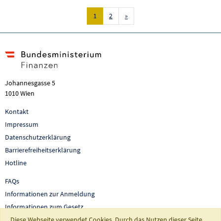
Nächste Seite
1
2
»
Johannesgasse 5
1010 Wien
Kontakt
Impressum
Datenschutzerklärung
Barrierefreiheitserklärung
Hotline
FAQs
Informationen zur Anmeldung
Informationen zum Gesetz
Diese Webseite verwendet Cookies. Durch das Nutzen dieser Seite
Auswertungen und Berichte