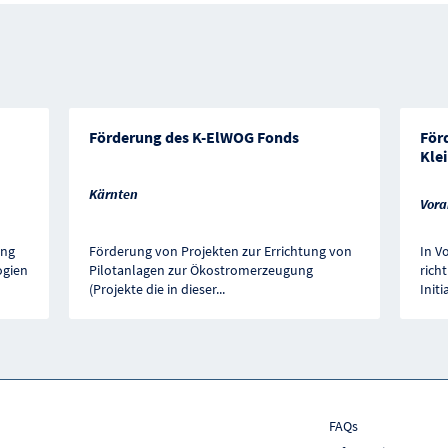
Förderung des K-ElWOG Fonds
För
Kle
Kärnten
Vora
ung
Förderung von Projekten zur Errichtung von
In Vo
ogien
Pilotanlagen zur Ökostromerzeugung
rich
(Projekte die in dieser
...
Initi
FAQs