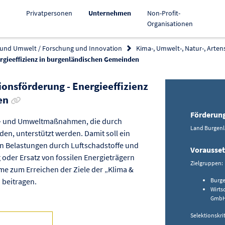
Aktiv
Privatpersonen
Unternehmen
Non-Profit-
Organisationen
 und Umwelt / Forschung und Innovation
Kima-, Umwelt-, Natur-, Arten
nergieeffizienz in burgenländischen Gemeinden
tionsförderung - Energieeffizienz
Link zur Förderung kopieren
en
Förderun
- und Umweltmaßnahmen, die durch
Land Burgen
n, unterstützt werden. Damit soll ein
on Belastungen durch Luftschadstoffe und
Vorausse
oder Ersatz von fossilen Energieträgern
Zielgruppen:
me zum Erreichen der Ziele der „Klima &
 beitragen.
Burg
Wirts
Gmb
Selektionskri