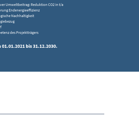
iver Umweltbeitrag: Reduktion CO2 in t/a
erung Endenergieeffizienz
gische Nachhaltigkeit
egiebezug
f
tenz des Projektträgers
 01.01.2021 bis 31.12.2030.