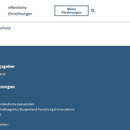
öffentliche
Meine
Suche öffnen
Förderungen
Einrichtungen
schutz
gsgeber
land
tzungen
enländische Gemeinden
chaftsagentur Burgenland Forschung & Innovations
H
terien: