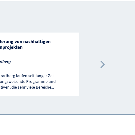
derung von nachhaltigen
Direktzuschuss Heiz
inprojekten
Strom aus erneuerba
Salzburg
rlberg
Nächste 
Für den Einbau von Bio
rarlberg laufen seit langer Zeit
Heizungsanlagen (Pellets
tungsweisende Programme und
Hackgutfeuerungs- und
ativen, die sehr viele Bereiche
...
Scheitholzkesselanlage