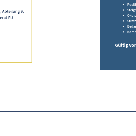
Posit
Steig
 Abteilung 9,
Ökolo
erat EU-
Strat
Bedar
Kompe
Gültig von