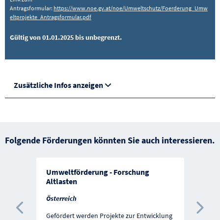
Antragsformular:
https://www.noe.gv.at/noe/Umweltschutz/Foerderung_Umw
eltprojekte_Antragsformular.pdf
Gültig von 01.01.2025 bis unbegrenzt.
Zusätzliche Infos anzeigen
Folgende Förderungen könnten Sie auch interessieren.
Umweltförderung - Forschung
Altlasten
Österreich
Vorherige Förderung
Näc
Gefördert werden Projekte zur Entwicklung