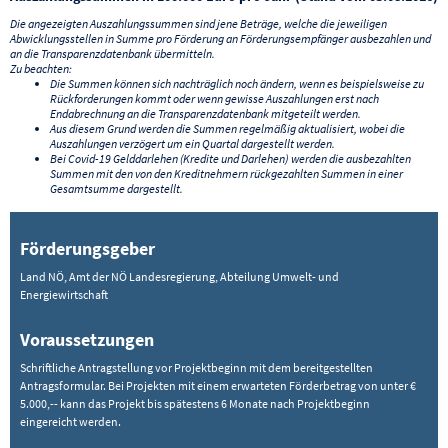
Die angezeigten Auszahlungssummen sind jene Beträge, welche die jeweiligen
Abwicklungsstellen in Summe pro Förderung an Förderungsempfänger ausbezahlen und
an die Transparenzdatenbank übermitteln.
Zu beachten:
Die Summen können sich nachträglich noch ändern, wenn es beispielsweise zu
Rückforderungen kommt oder wenn gewisse Auszahlungen erst nach
Endabrechnung an die Transparenzdatenbank mitgeteilt werden.
Aus diesem Grund werden die Summen regelmäßig aktualisiert, wobei die
Auszahlungen verzögert um ein Quartal dargestellt werden.
Bei Covid-19 Gelddarlehen (Kredite und Darlehen) werden die ausbezahlten
Summen mit den von den Kreditnehmern rückgezahlten Summen in einer
Gesamtsumme dargestellt.
Förderungsgeber
Land NÖ, Amt der NÖ Landesregierung, Abteilung Umwelt- und
Energiewirtschaft
Voraussetzungen
Schriftliche Antragstellung vor Projektbeginn mit dem bereitgestellten
Antragsformular. Bei Projekten mit einem erwarteten Förderbetrag von unter €
5.000,-- kann das Projekt bis spätestens 6 Monate nach Projektbeginn
eingereicht werden.