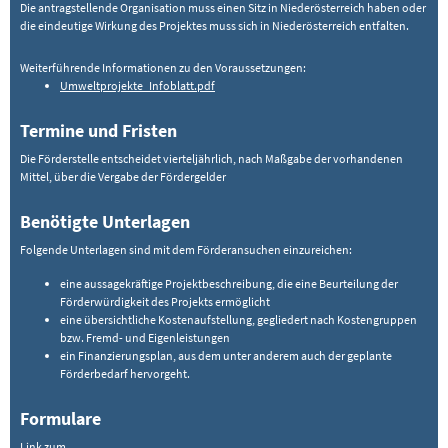
Die antragstellende Organisation muss einen Sitz in Niederösterreich haben oder
die eindeutige Wirkung des Projektes muss sich in Niederösterreich entfalten.
Weiterführende Informationen zu den Voraussetzungen:
Umweltprojekte_Infoblatt.pdf
Termine und Fristen
Die Förderstelle entscheidet vierteljährlich, nach Maßgabe der vorhandenen
Mittel, über die Vergabe der Fördergelder
Benötigte Unterlagen
Folgende Unterlagen sind mit dem Förderansuchen einzureichen:
eine aussagekräftige Projektbeschreibung, die eine Beurteilung der
Förderwürdigkeit des Projekts ermöglicht
eine übersichtliche Kostenaufstellung, gegliedert nach Kostengruppen
bzw. Fremd- und Eigenleistungen
ein Finanzierungsplan, aus dem unter anderem auch der geplante
Förderbedarf hervorgeht.
Formulare
Link zum