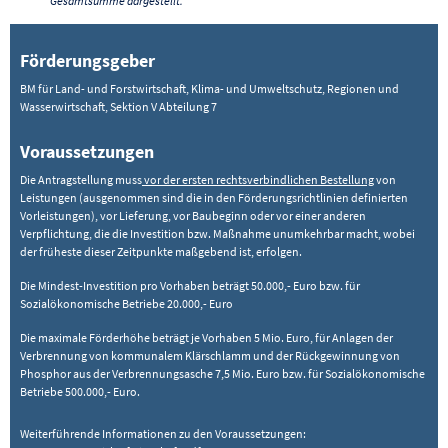
Gesamtsumme dargestellt.
Förderungsgeber
BM für Land- und Forstwirtschaft, Klima- und Umweltschutz, Regionen und
Wasserwirtschaft, Sektion V Abteilung 7
Voraussetzungen
Die Antragstellung muss
vor der ersten rechtsverbindlichen Bestellung
von
Leistungen (ausgenommen sind die in den Förderungsrichtlinien definierten
Vorleistungen), vor Lieferung, vor Baubeginn oder vor einer anderen
Verpflichtung, die die Investition bzw. Maßnahme unumkehrbar macht, wobei
der früheste dieser Zeitpunkte maßgebend ist, erfolgen.
Die Mindest-Investition pro Vorhaben beträgt 50.000,- Euro bzw. für
Sozialökonomische Betriebe 20.000,- Euro
Die maximale Förderhöhe beträgt je Vorhaben 5 Mio. Euro, für Anlagen der
Verbrennung von kommunalem Klärschlamm und der Rückgewinnung von
Phosphor aus der Verbrennungsasche 7,5 Mio. Euro bzw. für Sozialökonomische
Betriebe 500.000,- Euro.
Weiterführende Informationen zu den Voraussetzungen: