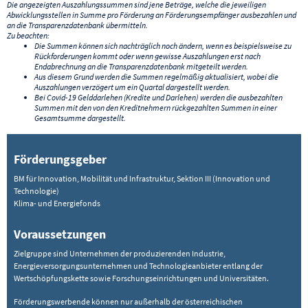
Die angezeigten Auszahlungssummen sind jene Beträge, welche die jeweiligen
Abwicklungsstellen in Summe pro Förderung an Förderungsempfänger ausbezahlen und
an die Transparenzdatenbank übermitteln.
Zu beachten:
Die Summen können sich nachträglich noch ändern, wenn es beispielsweise zu
Rückforderungen kommt oder wenn gewisse Auszahlungen erst nach
Endabrechnung an die Transparenzdatenbank mitgeteilt werden.
Aus diesem Grund werden die Summen regelmäßig aktualisiert, wobei die
Auszahlungen verzögert um ein Quartal dargestellt werden.
Bei Covid-19 Gelddarlehen (Kredite und Darlehen) werden die ausbezahlten
Summen mit den von den Kreditnehmern rückgezahlten Summen in einer
Gesamtsumme dargestellt.
Förderungsgeber
BM für Innovation, Mobilität und Infrastruktur, Sektion III (Innovation und
Technologie)
Klima- und Energiefonds
Voraussetzungen
Zielgruppe sind Unternehmen der produzierenden Industrie,
Energieversorgungsunternehmen und Technologieanbieter entlang der
Wertschöpfungskette sowie Forschungseinrichtungen und Universitäten.
Förderungswerbende können nur außerhalb der österreichischen