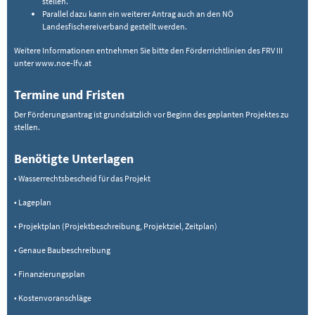
stellen.
Parallel dazu kann ein weiterer Antrag auch an den NÖ
Landesfischereiverband gestellt werden.
Weitere Informationen entnehmen Sie bitte den Förderrichtlinien des FRV III
unter www.noe-lfv.at
Termine und Fristen
Der Förderungsantrag ist grundsätzlich vor Beginn des geplanten Projektes zu
stellen.
Benötigte Unterlagen
• Wasserrechtsbescheid für das Projekt
• Lageplan
• Projektplan (Projektbeschreibung, Projektziel, Zeitplan)
• Genaue Baubeschreibung
• Finanzierungsplan
• Kostenvoranschläge