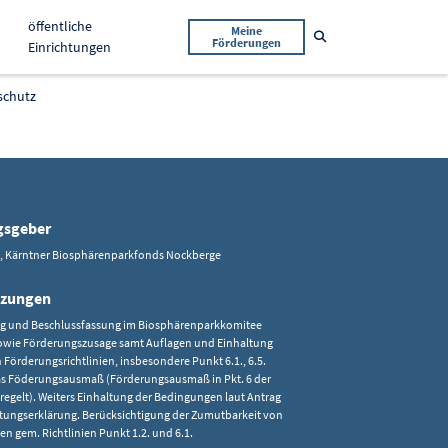
öffentliche
Meine
Suche öffnen
Förderungen
Einrichtungen
schutz
gsgeber
, Kärntner Biosphärenparkfonds Nockberge
tzungen
ng und Beschlussfassung im Biosphärenparkkomitee
owie Förderungszusage samt Auflagen und Einhaltung
 Förderungsrichtlinien, insbesondere Punkt 6.1., 6.5.
das Föderungsausmaß (Förderungsausmaß in Pkt. 6 der
eregelt). Weiters Einhaltung der Bedingungen laut Antrag
htungserklärung. Berücksichtigung der Zumutbarkeit von
en gem. Richtlinien Punkt 1.2. und 6.1.