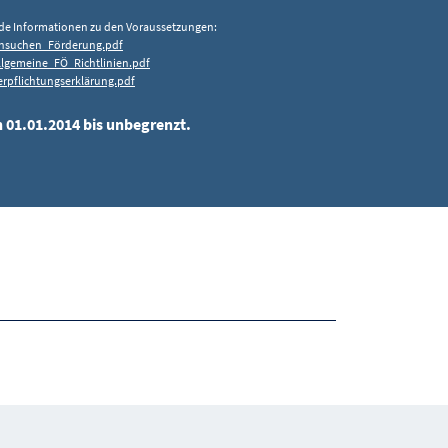
de Informationen zu den Voraussetzungen:
nsuchen_Förderung.pdf
lgemeine_FÖ_Richtlinien.pdf
rpflichtungserklärung.pdf
n 01.01.2014 bis unbegrenzt.