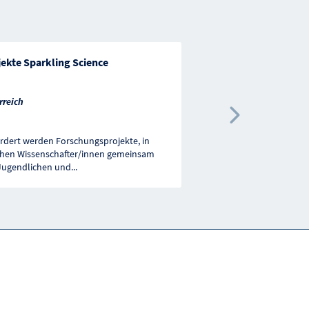
ekte Sparkling Science
Umweltförderung - 
Altlasten
rreich
Österreich
Nächste 
rdert werden Forschungsprojekte, in
Gefördert werden Projek
hen Wissenschafter/innen gemeinsam
von Sicherungs- und Sa
Jugendlichen und
...
und deren Publikatione