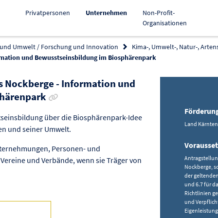
Aktiv
Privatpersonen
Unternehmen
Non-Profit-
Organisationen
 und Umwelt / Forschung und Innovation
Kima-, Umwelt-, Natur-, Arten
mation und Bewusstseinsbildung im Biosphärenpark
 Nockberge - Information und
Link zur Förderung kopieren
phärenpark
Förderun
einsbildung über die Biosphärenpark-Idee
Land Kärnten
n und seiner Umwelt.
Vorausse
unternehmungen, Personen- und
Antragstellu
 Vereine und Verbände, wenn sie Träger von
Nockberge, s
der geltenden
und 6.7 für 
Richtlinien g
und Verpflic
Eigenleistung