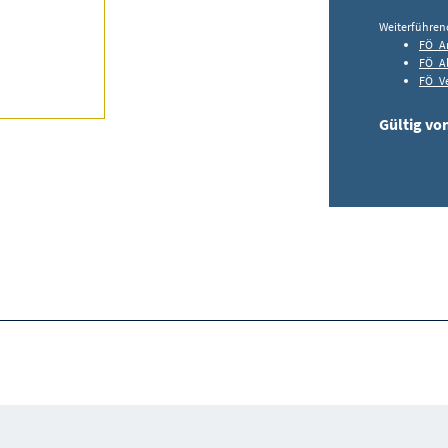
Weiterführen
FÖ_A
FÖ_Al
FÖ_Ve
Gültig vo