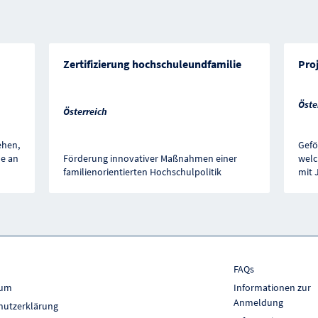
Zertifizierung hochschuleundfamilie
Proj
Öste
Österreich
ehen,
Gefö
le an
Förderung innovativer Maßnahmen einer
welc
familienorientierten Hochschulpolitik
mit 
FAQs
sum
Informationen zur
Anmeldung
hutzerklärung