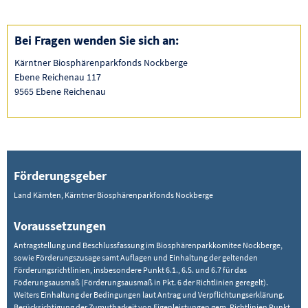
Bei Fragen wenden Sie sich an:
Kärntner Biosphärenparkfonds Nockberge
Ebene Reichenau 117
9565 Ebene Reichenau
Förderungsgeber
Land Kärnten, Kärntner Biosphärenparkfonds Nockberge
Voraussetzungen
Antragstellung und Beschlussfassung im Biosphärenparkkomitee Nockberge,
sowie Förderungszusage samt Auflagen und Einhaltung der geltenden
Förderungsrichtlinien, insbesondere Punkt 6.1., 6.5. und 6.7 für das
Föderungsausmaß (Förderungsausmaß in Pkt. 6 der Richtlinien geregelt).
Weiters Einhaltung der Bedingungen laut Antrag und Verpflichtungserklärung.
Berücksichtigung der Zumutbarkeit von Eigenleistungen gem. Richtlinien Punkt