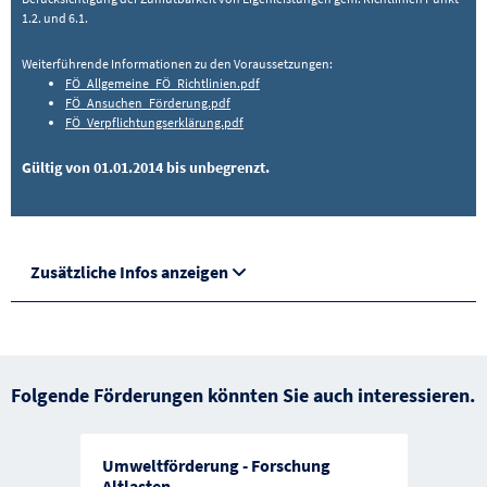
1.2. und 6.1.
Weiterführende Informationen zu den Voraussetzungen:
FÖ_Allgemeine_FÖ_Richtlinien.pdf
FÖ_Ansuchen_Förderung.pdf
FÖ_Verpflichtungserklärung.pdf
Gültig von 01.01.2014 bis unbegrenzt.
Zusätzliche Infos anzeigen
Folgende Förderungen könnten Sie auch interessieren.
Umweltförderung - Forschung
Altlasten