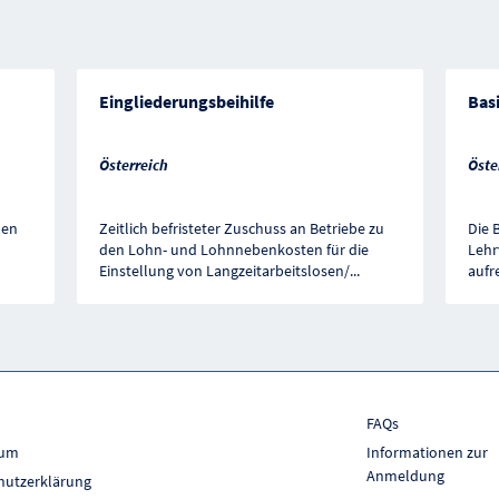
Eingliederungsbeihilfe
Bas
Österreich
Öste
ben
Zeitlich befristeter Zuschuss an Betriebe zu
Die 
den Lohn- und Lohnnebenkosten für die
Lehr
Einstellung von Langzeitarbeitslosen/
...
aufr
FAQs
sum
Informationen zur
Anmeldung
hutzerklärung