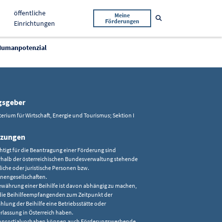
öffentliche
Meine
Suche öffnen
Förderungen
Einrichtungen
Humanpotenzial
gsgeber
rium für Wirtschaft, Energie und Tourismus; Sektion I
tzungen
htigt für die Beantragung einer Förderung sind
halb der österreichischen Bundesverwaltung stehende
liche oder juristische Personen bzw.
nengesellschaften.
ewährung einer Beihilfe ist davon abhängig zu machen,
die Beihilfeempfangenden zum Zeitpunkt der
hlung der Beihilfe eine Betriebsstätte oder
rlassung in Österreich haben.
onsortialvorhaben können auch Förderungswerbende