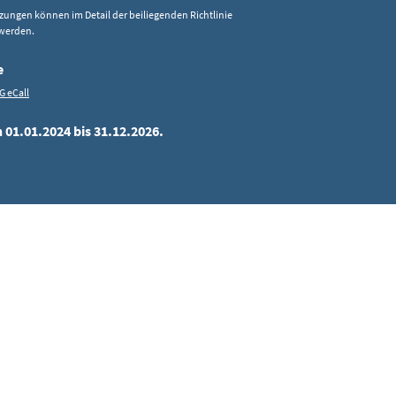
zungen können im Detail der beiliegenden Richtlinie
werden.
e
FG eCall
 01.01.2024 bis 31.12.2026.