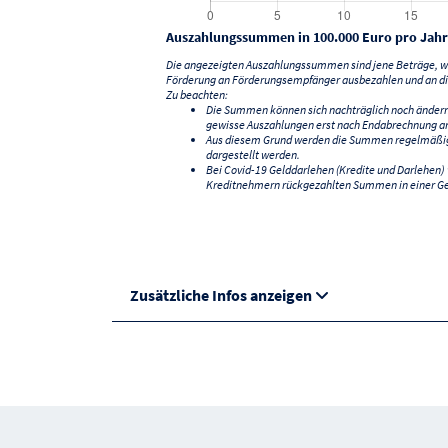
Auszahlungssummen in 100.000 Euro pro Jahr
Die angezeigten Auszahlungssummen sind jene Beträge, we
Förderung an Förderungsempfänger ausbezahlen und an di
Zu beachten:
Die Summen können sich nachträglich noch änder
gewisse Auszahlungen erst nach Endabrechnung an
Aus diesem Grund werden die Summen regelmäßig a
dargestellt werden.
Bei Covid-19 Gelddarlehen (Kredite und Darlehen
Kreditnehmern rückgezahlten Summen in einer G
Zusätzliche Infos anzeigen