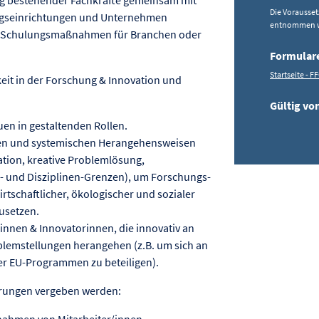
Die Vorausset
ngseinrichtungen und Unternehmen
entnommen 
on Schulungsmaßnahmen für Branchen oder
Formular
Startseite - F
it in der Forschung & Innovation und
Gültig von
uen in gestaltenden Rollen.
en und systemischen Herangehensweisen
ration, kreative Problemlösung,
 und Disziplinen-Grenzen), um Forschungs-
rtschaftlicher, ökologischer und sozialer
usetzen.
innen & Innovatorinnen, die innovativ an
blemstellungen herangehen (z.B. um sich an
er EU-Programmen zu beteiligen).
erungen vergeben werden:
ahmen von Mitarbeiter/innen