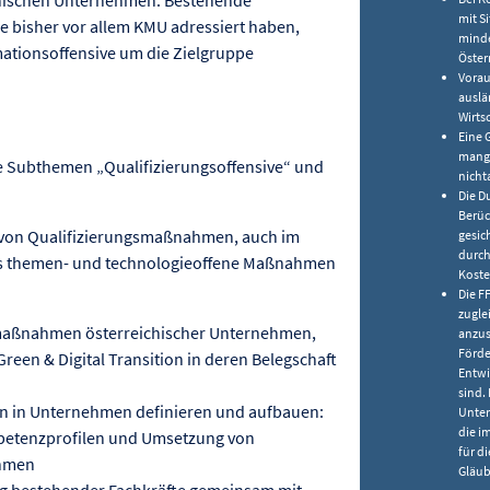
mit S
bisher vor allem KMU adressiert haben,
minde
ationsoffensive um die Zielgruppe
Öster
Vorau
auslä
Wirts
Eine 
mange
 Subthemen „Qualifizierungsoffensive“ und
nicht
Die D
Berüc
von Qualifizierungsmaßnahmen, auch im
gesic
durch
ls themen- und technologieoffene Maßnahmen
Koste
Die F
zuglei
maßnahmen österreichischer Unternehmen,
anzus
Förde
een & Digital Transition in deren Belegschaft
Entwi
sind.
n in Unternehmen definieren und aufbauen:
Unter
die i
mpetenzprofilen und Umsetzung von
für d
hmen
Gläub
ng bestehender Fachkräfte gemeinsam mit