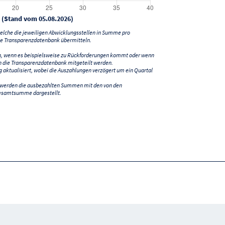
 (Stand vom 05.08.2026)
lche die jeweiligen Abwicklungsstellen in Summe pro
e Transparenzdatenbank übermitteln.
n, wenn es beispielsweise zu Rückforderungen kommt oder wenn
 die Transparenzdatenbank mitgeteilt werden.
ktualisiert, wobei die Auszahlungen verzögert um ein Quartal
) werden die ausbezahlten Summen mit den von den
esamtsumme dargestellt.