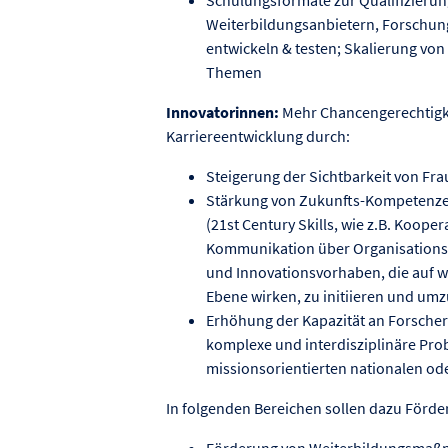
Weiterbildungsanbietern, Forschu
entwickeln & testen; Skalierung v
Themen
Innovatorinnen:
Mehr Chancengerechtigke
Karriereentwicklung durch:
Steigerung der Sichtbarkeit von Fra
Stärkung von Zukunfts-Kompetenz
(21st Century Skills, wie z.B. Koope
Kommunikation über Organisations-
und Innovationsvorhaben, die auf wi
Ebene wirken, zu initiieren und umz
Erhöhung der Kapazität an Forscher
komplexe und interdisziplinäre Pro
missionsorientierten nationalen od
In folgenden Bereichen sollen dazu Förd
Förderung von Weiterbildungsmaßn