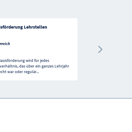
isförderung Lehrstellen
Entgeltzuschuss
rreich
Österreich
Nächste 
Basisförderung wird für jedes
Einen Entgeltzuschuss 
verhältnis, das über ein ganzes Lehrjahr
Dienstgeber:innen für b
echt war oder regulär
...
Mitarbeiter:innen mit F