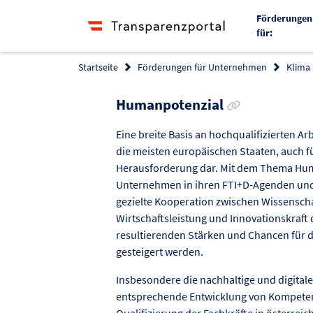
Förderungen
für:
Startseite
Förderungen für Unternehmen
Klima
Link zur Förde
Humanpotenzial
Eine breite Basis an hochqualifizierten Arb
die meisten europäischen Staaten, auch fü
Herausforderung dar. Mit dem Thema Huma
Unternehmen in ihren FTI+D-Agenden und
gezielte Kooperation zwischen Wissenscha
Wirtschaftsleistung und Innovationskraft
resultierenden Stärken und Chancen für di
gesteigert werden.
Insbesondere die nachhaltige und digitale
entsprechende Entwicklung von Kompete
Qualifizierung der Fachkräfte in österre