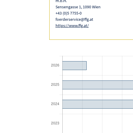
m.b.H.
Sensengasse 1, 1090 Wien
+43 (0)5 7755-0
foerderservice@ffg.at
https://www.ffg.at/