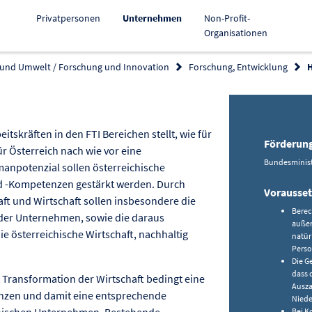
Aktiv
Privatpersonen
Unternehmen
Non-Profit-
Organisationen
 und Umwelt / Forschung und Innovation
Forschung, Entwicklung
rung kopieren
eitskräften in den FTI Bereichen stellt, wie für
Förderun
r Österreich nach wie vor eine
Bundesministe
npotenzial sollen österreichische
 -Kompetenzen gestärkt werden. Durch
Vorausse
ft und Wirtschaft sollen insbesondere die
Berec
 der Unternehmen, sowie die daraus
außer
e österreichische Wirtschaft, nachhaltig
natür
Perso
Die G
dass 
 Transformation der Wirtschaft bedingt eine
Ausza
nzen und damit eine entsprechende
Niede
ichischen Unternehmen. Bestehende
Bei K