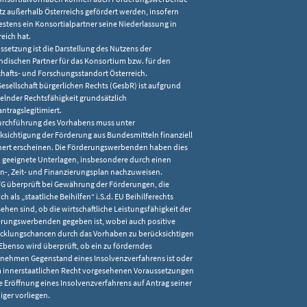
itz außerhalb Österreichs gefördert werden, insofern
stens ein Konsortialpartner seine Niederlassung in
reich hat.
ssetzung ist die Darstellung des Nutzens der
ndischen Partner für das Konsortium bzw. für den
chafts- und Forschungsstandort Österreich.
Gesellschaft bürgerlichen Rechts (GesbR) ist aufgrund
lnder Rechtsfähigkeit grundsätzlich
antragslegitimiert.
urchführung des Vorhabens muss unter
ksichtigung der Förderung aus Bundesmitteln finanziell
hert erscheinen. Die Förderungswerbenden haben dies
 geeignete Unterlagen, insbesondere durch einen
n-, Zeit- und Finanzierungsplan nachzuweisen.
FG überprüft bei Gewährung der Förderungen, die
ch als „staatliche Beihilfen“ i.S.d. EU Beihilferechts
ehen sind, ob die wirtschaftliche Leistungsfähigkeit der
rungswerbenden gegeben ist, wobei auch positive
cklungschancen durch das Vorhaben zu berücksichtigen
 Ebenso wird überprüft, ob ein zu förderndes
nehmen Gegenstand eines Insolvenzverfahrens ist oder
m innerstaatlichen Recht vorgesehenen Voraussetzungen
ie Eröffnung eines Insolvenzverfahrens auf Antrag seiner
iger vorliegen.