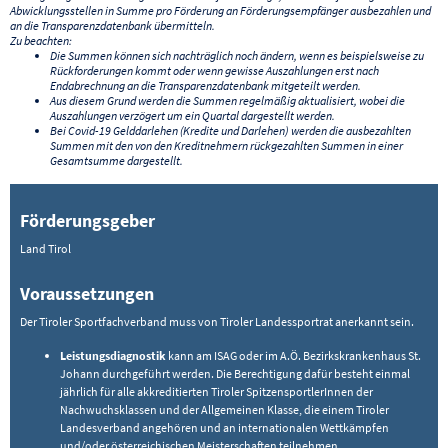
Abwicklungsstellen in Summe pro Förderung an Förderungsempfänger ausbezahlen und
an die Transparenzdatenbank übermitteln.
Zu beachten:
Die Summen können sich nachträglich noch ändern, wenn es beispielsweise zu
Rückforderungen kommt oder wenn gewisse Auszahlungen erst nach
Endabrechnung an die Transparenzdatenbank mitgeteilt werden.
Aus diesem Grund werden die Summen regelmäßig aktualisiert, wobei die
Auszahlungen verzögert um ein Quartal dargestellt werden.
Bei Covid-19 Gelddarlehen (Kredite und Darlehen) werden die ausbezahlten
Summen mit den von den Kreditnehmern rückgezahlten Summen in einer
Gesamtsumme dargestellt.
Förderungsgeber
Land Tirol
Voraussetzungen
Der Tiroler Sportfachverband muss von Tiroler Landessportrat anerkannt sein.
Leistungsdiagnostik
kann am ISAG oder im A.Ö. Bezirkskrankenhaus St.
Johann durchgeführt werden. Die Berechtigung dafür besteht einmal
jährlich für alle akkreditierten Tiroler SpitzensportlerInnen der
Nachwuchsklassen und der Allgemeinen Klasse, die einem Tiroler
Landesverband angehören und an internationalen Wettkämpfen
und/oder österreichischen Meisterschaften teilnehmen.