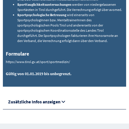
Sporttauglichkeitsuntersuchungen
werden von niedergelassenen
Sportärzten in Tirol durchgeführt. Die Verrechnung erfolgt über avomed.
Sportpsychologische Betreuung
wird einerseits von
SportpsychologInnen bzw. MentaltrainerInnen des
sportpsychologischen Pools Tirol und andererseits von der
sportpsychologischen Koordinationsstelle des Landes Tirol
durchgeführt. Die Sportpsychologen fakturieren ihre Honorarnote an
den Verband, die Verrechnung erfolgt dann über den Verband.
Formulare
https://www.tirol.gv.at/sport/sportmedizin/
Gültig von 01.01.2019 bis unbegrenzt.
Zusätzliche Infos anzeigen