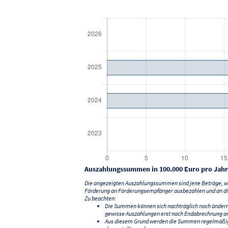
Auszahlungssummen in 100.000 Euro pro Jahr
Die angezeigten Auszahlungssummen sind jene Beträge, we
Förderung an Förderungsempfänger ausbezahlen und an di
Zu beachten:
Die Summen können sich nachträglich noch änder
gewisse Auszahlungen erst nach Endabrechnung an
Aus diesem Grund werden die Summen regelmäßig a