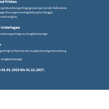
nd Fristen
ung/Abwicklung erfolgt gemeinsam mit der Maßnahme
age; Eine eigene Antragstellung für die ggst.
 nicht möglich.
 Unterlagen
örderungsantrags zur Ausgleichszulage
e
ng erfolgt im Rahmen der Ausgleichszulage Abwicklung
- Ausgleichszulage
 01.01.2023 bis 31.12.2027.