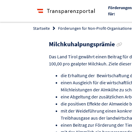
Förderungen
für:
Startseite
Förderungen für Non-Profit-Organisationen
Link
Milchkuhalpungsprämie
Das Land Tirol gewährt einen Beitrag für 
100,00 pro gealpter Milchkuh. Ziele diese
die Erhaltung der Bewirtschaftung
einen Ausgleich für die wirtschaftli
Milchleistungen der Almkühe zu sch
eine Abgeltung der zusätzlichen Ar
die positiven Effekte der Almweid
mit der Weideführung einen konkret
Treibhausgase aus der landwirtschaf
einen Beitrag zur Förderung der Tie
mit der Almmilch ein hervorragende