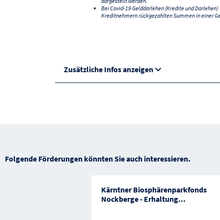
dargestellt werden.
Bei Covid-19 Gelddarlehen (Kredite und Darlehen
Kreditnehmern rückgezahlten Summen in einer G
Zusätzliche Infos anzeigen
Folgende Förderungen könnten Sie auch interessieren.
Kärntner Biosphärenparkfonds
Nockberge - Erhaltung
...