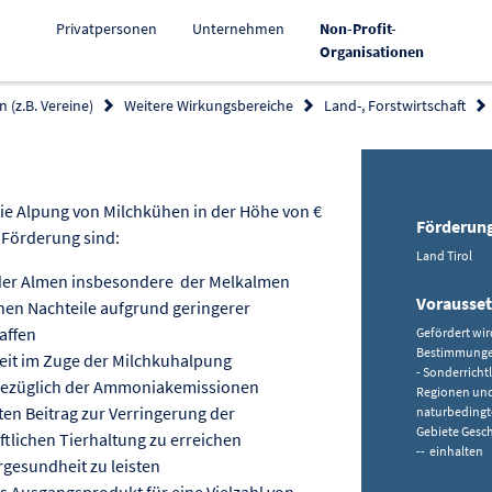
Privatpersonen
Unternehmen
Non-Profit-
Aktiv
Organisationen
 (z.B. Vereine)
Weitere Wirkungsbereiche
Land-, Forstwirtschaft
 zur Förderung kopieren
die Alpung von Milchkühen in der Höhe von €
Förderun
r Förderung sind:
Land Tirol
 der Almen insbesondere der Melkalmen
Vorausse
chen Nachteile aufgrund geringerer
affen
Gefördert wir
Bestimmungen 
beit im Zuge der Milchkuhalpung
- Sonderricht
e bezüglich der Ammoniakemissionen
Regionen und
en Beitrag zur Verringerung der
naturbedingt
Gebiete Gesch
tlichen Tierhaltung zu erreichen
-- einhalten
rgesundheit zu leisten
s Ausgangsprodukt für eine Vielzahl von