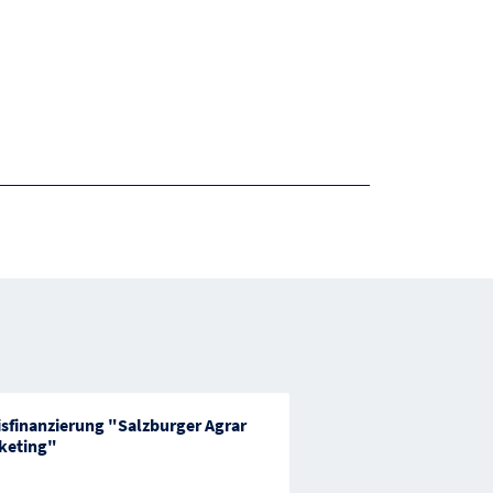
isfinanzierung "Salzburger Agrar
Förderung des Fisch
keting"
zur Sicherung
...