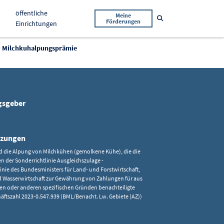
öffentliche
Meine
Suche öffnen
Förderungen
Einrichtungen
Milchkuhalpungsprämie
gsgeber
tzungen
d die Alpung von Milchkühen (gemolkene Kühe), die die
der Sonderrichtlinie Ausgleichszulage -
linie des Bundesministers für Land- und Forstwirtschaft,
 Wasserwirtschaft zur Gewährung von Zahlungen für aus
en oder anderen spezifischen Gründen benachteiligte
äftszahl 2023-0.547.939 (BML/Benacht. Lw. Gebiete (AZ))