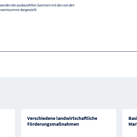
) werden die ausbezahlten Summen mit den von den
esamtsumme dargestellt.
Verschiedene landwirtschaftliche
Bas
Förderungsmaßnahmen
Mar