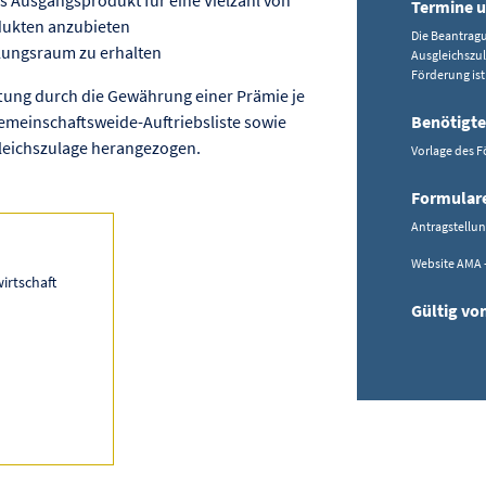
Termine u
dukten anzubieten
Die Beantrag
olungsraum zu erhalten
Ausgleichszul
Förderung ist
ftung durch die Gewährung einer Prämie je
Gemeinschaftsweide-Auftriebsliste sowie
Benötigte
eichszulage herangezogen.
Vorlage des F
Formular
Antragstellu
Website AMA 
irtschaft
Gültig von