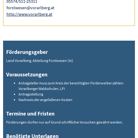
05574/511-25311
forstwesen@vorarlberg.at
http://www.vorarlberg.at
Förderungsgeber
Land Vorarlberg, Abteilung Forstwesen (Vc)
Voraussetzungen
Antragsteller muss zum Kreis der berechtigten Förderwerber zählen:
Vorarlberger Waldschulen, LFI
Antragsstellung
Nachweis der angefallenen Kosten
Termine und Fristen
Förderungen dürfen nur auf Grund schriftlicher Ansuchen gewährt werden.
Benötigte Unterlagen