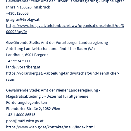
Gewährende Stelle: Amt der Tiroler Landesregierung - Gruppe Agrar
Innrain 1, 6020 Innsbruck
+4305120508
gr.agrar@tirol.gv.at
https://www.tirol.gv.at/telefonbuch/bww/organisationseinheit/oe/3
00092/ag/0/
Gewährende Stelle: Amt der Vorarlberger Landesregierung -
Abteilung Landwirtschaft und ländlicher Raum (VA)
Landhaus, 6901 Bregenz
+43 5574 511 0
land@vorarlberg.at
https://vorarlberg.at/-/abteilung-landwirtschaft-und-laendlicher-
raum
Gewährende Stelle: Amt der Wiener Landesregierung -
Magistratsabteilung 5 - Dezernat für allgemeine
Förderangelegenheiten
Ebendorfer Straße 2, 1082 Wien
+43 1 4000 86515
post@m05.wien.gv.at
https://www.wien.gv.at/kontakte/ma05/index.html