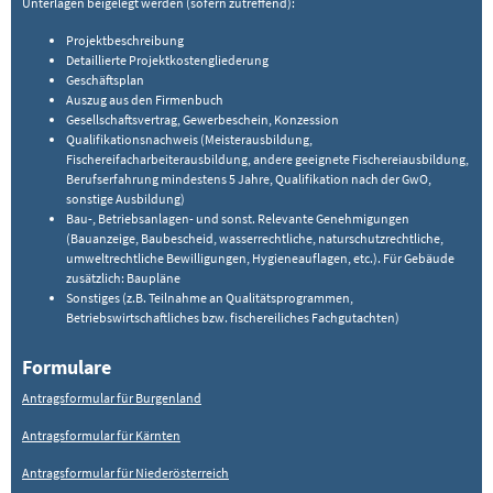
Unterlagen beigelegt werden (sofern zutreffend):
Projektbeschreibung
Detaillierte Projektkostengliederung
Geschäftsplan
Auszug aus den Firmenbuch
Gesellschaftsvertrag, Gewerbeschein, Konzession
Qualifikationsnachweis (Meisterausbildung,
Fischereifacharbeiterausbildung, andere geeignete Fischereiausbildung,
Berufserfahrung mindestens 5 Jahre, Qualifikation nach der GwO,
sonstige Ausbildung)
Bau-, Betriebsanlagen- und sonst. Relevante Genehmigungen
(Bauanzeige, Baubescheid, wasserrechtliche, naturschutzrechtliche,
umweltrechtliche Bewilligungen, Hygieneauflagen, etc.). Für Gebäude
zusätzlich: Baupläne
Sonstiges (z.B. Teilnahme an Qualitätsprogrammen,
Betriebswirtschaftliches bzw. fischereiliches Fachgutachten)
Formulare
Antragsformular für Burgenland
Antragsformular für Kärnten
Antragsformular für Niederösterreich