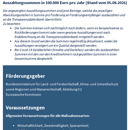
Auszahlungssummen in 100.000 Euro pro Jahr (Stand vom 05.08.2026)
Die angezeigten Auszahlungssummen sind jene Beträge, welche die jeweiligen
Abwicklungsstellen in Summe pro Förderung an Förderungsempfänger ausbezahlen und
an die Transparenzdatenbank übermitteln.
Zu beachten:
Die Summen können sich nachträglich noch ändern, wenn es beispielsweise zu
Rückforderungen kommt oder wenn gewisse Auszahlungen erst nach
Endabrechnung an die Transparenzdatenbank mitgeteilt werden.
Aus diesem Grund werden die Summen regelmäßig aktualisiert, wobei die
Auszahlungen verzögert um ein Quartal dargestellt werden.
Bei Covid-19 Gelddarlehen (Kredite und Darlehen) werden die ausbezahlten
Summen mit den von den Kreditnehmern rückgezahlten Summen in einer
Gesamtsumme dargestellt.
Förderungsgeber
Bundesministerium für Land- und Forstwirtschaft, Klima- und Umweltschutz
sowie Regionen und Wasserwirtschaft, Abteilung II 2
Europäische Kommissin
Voraussetzungen
Allgemeine Voraussetzungen für alle Maßnahmenarten:
Wirtschaftlichkeit, Zweckmäßigkeit, Sparsamkeit;