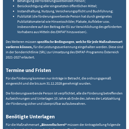
Befähigung der förderungswerbenden Person;
Berücksichtigung aller eingesetzten öffentlichen Mittel;
Instandhaltung, Nutzung, Versicherungspflicht und Buchführung;
Publizität (die förderungswerbende Person hat durch geeignetes
Publizitätsmaterial wie Hinweisschilder, Plakate, Aufkleber usw.
insbesondere auf den Beitrag der EU zur Verwirklichung des geförderten
Vorhabens aus Mitteln des EMFAF hinzuweisen).
Des Weiteren müssen
spezifische Bedingungen
,
welche für jede Maßnahmenart
variieren können,
für die Leistungszuerkennung eingehalten werden. Diese sind
in der Sonderrichtlinie (SRL) zur Umsetzung des EMFAF-Programms Österreich
2021-2027 erläutert.
Termine und Fristen
Für die Förderung kommen nur Anträge in Betracht, die ordnungsgemäß
eingereicht und die bis zum 31.12.2028 genehmigt wurden.
Die förderungswerbende Person ist verpflichtet, alle die Förderung betreffenden
Aufzeichnungen und Unterlagen 10 Jahre ab Ende des Jahres der Letztzahlung
der Förderung sicher und überprüfbar aufzubewahren.
Benötigte Unterlagen
Für die Maßnahmenart
„Binnenfischerei“
müssen der Antragstellung folgende