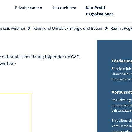
Privatpersonen
Unternehmen
Non-Profit-
Aktiv
Organisationen
 (z.B. Vereine)
Klima und Umwelt / Energie und Bauen
Raum-, Regi
 zur Förderung kopieren
 nationale Umsetzung folgender im GAP-
Förderun
vention:
Bundesministe
Umweltschutz 
Europäische 
Vorausse
Das Leistung
unterschiedl
Leistungszue
Eine Übersic
Voraussetzung
Strategieplan