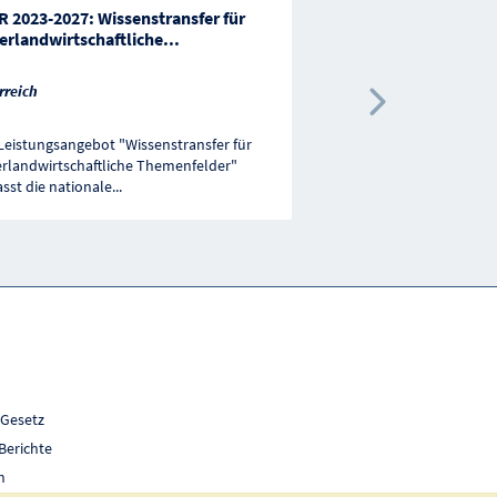
 2023-2027: Wissenstransfer für
ELER 2023-2027: Inve
erlandwirtschaftliche
...
ökologische Verbes
rreich
Österreich
Nächste 
Leistungsangebot "Wissenstransfer für
Das Leistungsangebot "I
rlandwirtschaftliche Themenfelder"
ökologische Verbesseru
sst die nationale
...
Minderung des Hochwass
 Gesetz
Berichte
h