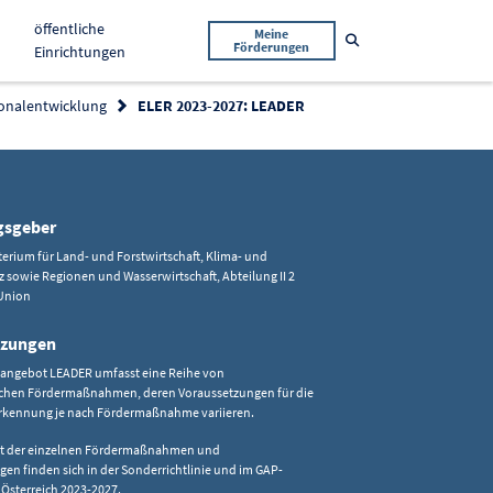
öffentliche
Meine
Suche öffnen
Förderungen
Einrichtungen
onalentwicklung
ELER 2023-2027: LEADER
gsgeber
rium für Land- und Forstwirtschaft, Klima- und
sowie Regionen und Wasserwirtschaft, Abteilung II 2
Union
tzungen
sangebot LEADER umfasst eine Reihe von
ichen Fördermaßnahmen, deren Voraussetzungen für die
rkennung je nach Fördermaßnahme variieren.
ht der einzelnen Fördermaßnahmen und
en finden sich in der Sonderrichtlinie und im GAP-
 Österreich 2023-2027.