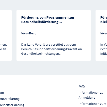
Förderung von Programmen zur
För
Gesundheitsförderung
...
Kle
Vorarlberg
Vora
ehen,
Das Land Vorarlberg vergütet aus dem
In Vo
le an
Bereich Gesundheitsförderung/Prävention
rich
Gesundheitseinrichtungen
...
Initi
FAQs
sum
Informationen zur
Anmeldung
hutzerklärung
Informationen zum
freiheitserklärung