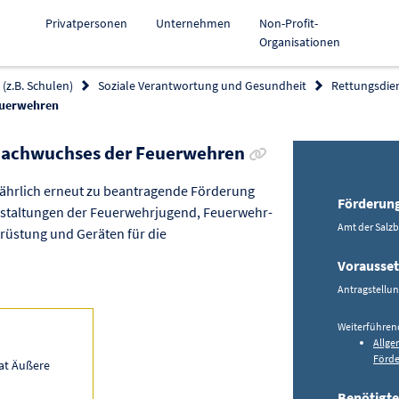
Privatpersonen
Unternehmen
Non-Profit-
Organisationen
(z.B. Schulen)
Soziale Verantwortung und Gesundheit
Rettungsdie
euerwehren
Link zur Förderung k
 Nachwuchses der Feuerwehren
ährlich erneut zu beantragende Förderung
Förderun
nstaltungen der Feuerwehrjugend, Feuerwehr-
Amt der Salz
üstung und Geräten für die
Vorausse
Antragstellu
Weiterführen
Allge
Förde
at Äußere
Benötigte