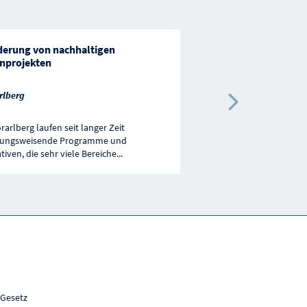
derung von nachhaltigen
Projektförderung Ju
inprojekten
Kärnten
rlberg
Nächste 
rarlberg laufen seit langer Zeit
Förderung von unterschi
tungsweisende Programme und
Initiativen und Aktionen
ativen, die sehr viele Bereiche
...
außerschulischen Jugen
 Gesetz