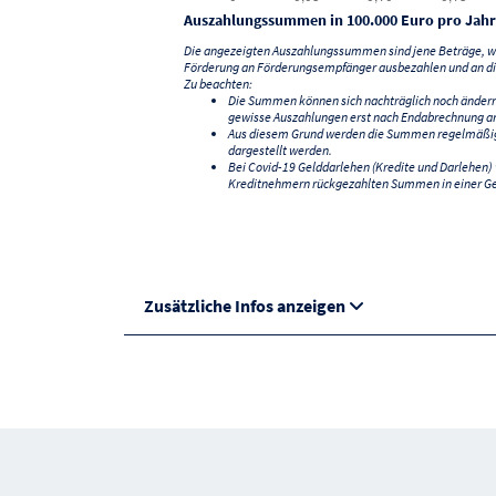
Auszahlungssummen in 100.000 Euro pro Jahr
Die angezeigten Auszahlungssummen sind jene Beträge, we
Förderung an Förderungsempfänger ausbezahlen und an di
Zu beachten:
Die Summen können sich nachträglich noch änder
gewisse Auszahlungen erst nach Endabrechnung an
Aus diesem Grund werden die Summen regelmäßig a
dargestellt werden.
Bei Covid-19 Gelddarlehen (Kredite und Darlehen
Kreditnehmern rückgezahlten Summen in einer G
Zusätzliche Infos anzeigen