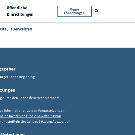
öffentliche
Meine
Suche öffnen
Förderungen
Aktiv
Einrichtungen
nste, Feuerwehren
opieren
gsgeber
burger Landesregierung
tzungen
ng durch den Landesfeuerwehrverband
de Informationen zu den Voraussetzungen:
meine Richtlinien für die Gewährung von
rungsmitteln des Landes Salzburg Auszug.pdf
 Unterlagen