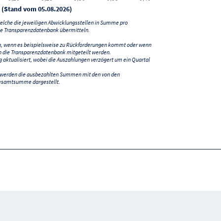
 (Stand vom 05.08.2026)
lche die jeweiligen Abwicklungsstellen in Summe pro
e Transparenzdatenbank übermitteln.
n, wenn es beispielsweise zu Rückforderungen kommt oder wenn
 die Transparenzdatenbank mitgeteilt werden.
ktualisiert, wobei die Auszahlungen verzögert um ein Quartal
) werden die ausbezahlten Summen mit den von den
esamtsumme dargestellt.