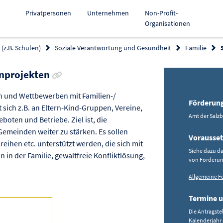
Privatpersonen
Unternehmen
Non-Profit-
Organisationen
(z.B. Schulen)
Soziale Verantwortung und Gesundheit
Familie
Link zur Förderung kopieren
enprojekten
n und Wettbewerben mit Familien-/
Förderun
sich z.B. an Eltern-Kind-Gruppen, Vereine,
Amt der Salz
oten und Betriebe. Ziel ist, die
Gemeinden weiter zu stärken. Es sollen
Vorausse
eihen etc. unterstützt werden, die sich mit
Siehe dazu d
in der Familie, gewaltfreie Konfliktlösung,
von Förderun
Allgemeine F
Termine u
Die Antragste
Kalenderjahr 