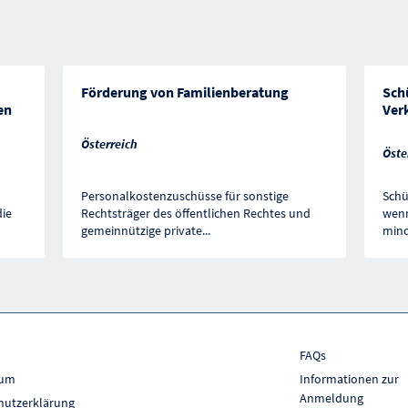
Förderung von Familienberatung
Schü
en
Ver
Österreich
Öste
Personalkostenzuschüsse für sonstige
Schü
ie
Rechtsträger des öffentlichen Rechtes und
wenn
gemeinnützige private
...
mind
FAQs
sum
Informationen zur
Anmeldung
hutzerklärung