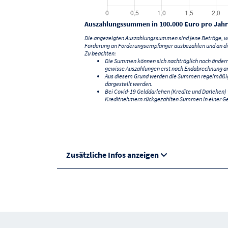
Auszahlungssummen in 100.000 Euro pro Jahr
Die angezeigten Auszahlungssummen sind jene Beträge, we
Förderung an Förderungsempfänger ausbezahlen und an di
Zu beachten:
Die Summen können sich nachträglich noch änder
gewisse Auszahlungen erst nach Endabrechnung an
Aus diesem Grund werden die Summen regelmäßig a
dargestellt werden.
Bei Covid-19 Gelddarlehen (Kredite und Darlehen
Kreditnehmern rückgezahlten Summen in einer G
Zusätzliche Infos anzeigen