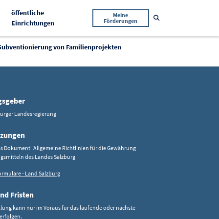
öffentliche
Meine
Suche öffnen
Förderungen
Aktiv
Einrichtungen
Subventionierung von Familienprojekten
gsgeber
burger Landesregierung
tzungen
as Dokument "Allgemeine Richtlinien für die Gewährung
gsmitteln des Landes Salzburg"
ormulare - Land Salzburg
nd Fristen
llung kann nur im Voraus für das laufende oder nächste
erfolgen.