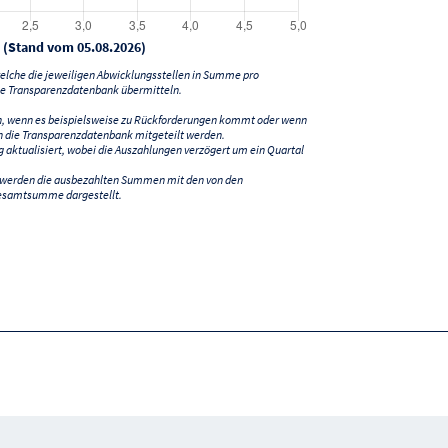
 (Stand vom 05.08.2026)
lche die jeweiligen Abwicklungsstellen in Summe pro
e Transparenzdatenbank übermitteln.
n, wenn es beispielsweise zu Rückforderungen kommt oder wenn
 die Transparenzdatenbank mitgeteilt werden.
ktualisiert, wobei die Auszahlungen verzögert um ein Quartal
) werden die ausbezahlten Summen mit den von den
esamtsumme dargestellt.