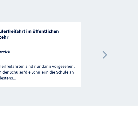
lerfreifahrt im öffentlichen
Basisförderung von
kehr
Familienorganisatio
rreich
Österreich
Nächste 
lerfreifahrten sind nur dann vorgesehen,
Förderung von gemeinnü
 der Schüler/die Schülerin die Schule an
Rechtsträgern, die im Fa
estens
...
Beirat vertreten sind
...