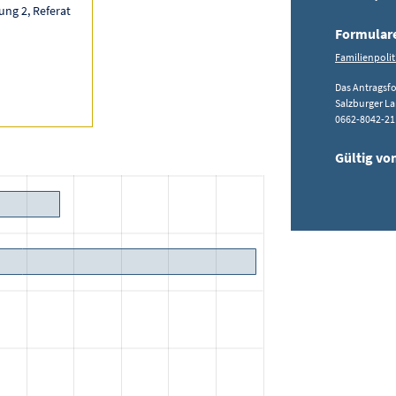
ung 2, Referat
Formular
Familienpolit
Das Antragsf
Salzburger L
0662-8042-21
Gültig vo