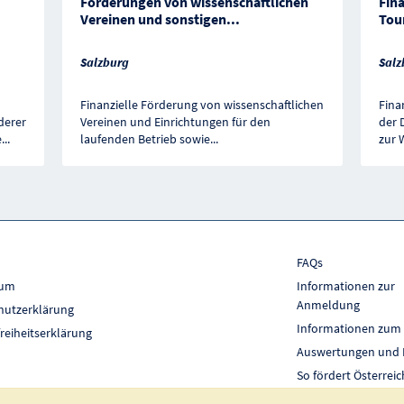
Förderungen von wissenschaftlichen
Fin
Vereinen und sonstigen
...
Tou
Salzburg
Salz
Finanzielle Förderung von wissenschaftlichen
Fina
derer
Vereinen und Einrichtungen für den
der 
e
...
laufenden Betrieb sowie
...
zur 
FAQs
sum
Informationen zur
Anmeldung
hutzerklärung
Informationen zum
freiheitserklärung
Auswertungen und 
So fördert Österreic