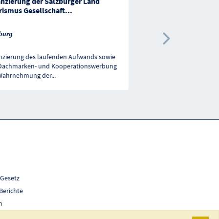
anzierung der Salzburger Land
Förderungen im Bere
rismus Gesellschaft
...
Klangkunst
burg
Steiermark
Nächste 
nzierung des laufenden Aufwands sowie
Unterstützung bei der R
Dachmarken- und Kooperationswerbung
Kulturprojekten im Bere
Wahrnehmung der
...
Klangkunst für Musiker
 Gesetz
Berichte
h