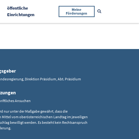
öffentliche
Meine
Suche öffnen
Förderungen
Aktiv
Einrichtungen
gsgeber
ndesregierung, Direktion Präsidium, Abt. Präsidium
tzungen
riftliches Ansuchen
rd nur unter der Maßgabe gewährt, dass die
n Mittel vom oberösterreichischen Landtag im jeweiligen
chlag bewilligt werden. Es besteht kein Rechtsanspruch
derung.