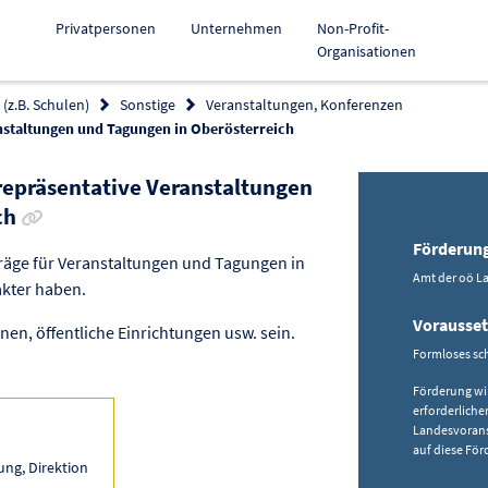
Privatpersonen
Unternehmen
Non-Profit-
Organisationen
(z.B. Schulen)
Sonstige
Veranstaltungen, Konferenzen
anstaltungen und Tagungen in Oberösterreich
 repräsentative Veranstaltungen
Link zur Förderung kopieren
ch
Förderun
räge für Veranstaltungen und Tagungen in
Amt der oö La
akter haben.
Vorausse
nen, öffentliche Einrichtungen usw. sein.
Formloses sch
Förderung wi
erforderliche
Landesvorans
auf diese För
ng, Direktion