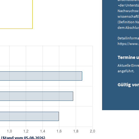
•der Unterst
Nachwuchswiss
wissenschaftl
(Definition 
dem Abschlus
Detailinform
https://www.w
Termine u
Aktuelle Einr
angeführt.
Gültig vo
 (Stand vom 05.08.2026)