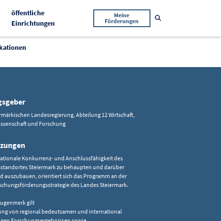
öffentliche
Meine
Suche öffnen
Förderungen
Aktiv
Einrichtungen
ikationen
gsgeber
rmärkischen Landesregierung, Abteilung 12 Wirtschaft,
issenschaft und Forschung
tzungen
ationale Konkurrenz- und Anschlussfähigkeit des
sstandortes Steiermark zu behaupten und darüber
d auszubauen, orientiert sich das Programm an der
schungsförderungsstrategie des Landes Steiermark.
ugenmerk gilt
lung von regional bedeutsamen und international
igen Forschungsergebnissen sowie