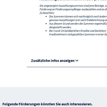
Die angezeigten Auszahlungssummen sind jene Beträge, we
Förderung an Förderungsempfänger ausbezahlen und an di
Zu beachten:
Die Summen können sich nachträglich noch änder
gewisse Auszahlungen erst nach Endabrechnung an
Aus diesem Grund werden die Summen regelmäßig a
dargestellt werden.
Bei Covid-19 Gelddarlehen (Kredite und Darlehen
Kreditnehmern rückgezahlten Summen in einer G
Zusätzliche Infos anzeigen
Folgende Förderungen könnten Sie auch interessieren.