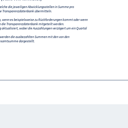
lche die jeweiligen Abwicklungsstellen in Summe pro
e Transparenzdatenbank übermitteln.
n, wenn es beispielsweise zu Rückforderungen kommt oder wenn
 die Transparenzdatenbank mitgeteilt werden.
ktualisiert, wobei die Auszahlungen verzögert um ein Quartal
) werden die ausbezahlten Summen mit den von den
esamtsumme dargestellt.