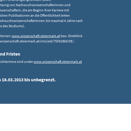
ützung von Nachwuchswissenschafterinnen und
enschaftern, die am Beginn ihrer Karriere mit
ichen Publikationen an die Öffentlichkeit treten
NachwuchswissenschafterInnen: bis maximal 4 Jahre nach
s des Studiums).
ationen:
www.wissenschaft.steiermark.at
bzw. Direktlink
issenschaft.steiermark.at/cms/ziel/75591860/DE/ .
nd Fristen
eichtermine sind under
www.wissenschaft.steiermark.at
n 18.03.2013 bis unbegrenzt.