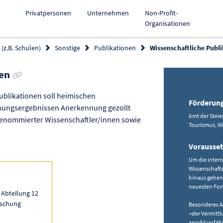
Privatpersonen
Unternehmen
Non-Profit-
Organisationen
(z.B. Schulen)
Sonstige
Publikationen
Wissenschaftliche Publ
Link zur Förderung kopieren
nen
ublikationen soll heimischen
Förderun
chungsergebnissen Anerkennung gezollt
Amt der Steie
renommierter Wissenschaftler/innen sowie
Tourismus, W
Vorausse
Um die intern
Wissenschaft
hinaus gehen
neuesten For
 Abteilung 12
rschung
Besonderes A
•der Vermitt
anschlussfäh