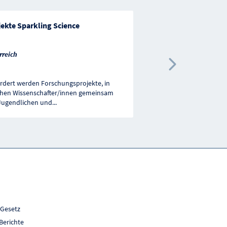
ekte Sparkling Science
Umweltförderung - 
Altlasten
rreich
Österreich
Nächste 
rdert werden Forschungsprojekte, in
Gefördert werden Projek
hen Wissenschafter/innen gemeinsam
von Sicherungs- und Sa
Jugendlichen und
...
und deren Publikatione
 Gesetz
Berichte