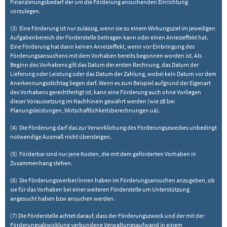
Finanzierungsbedarf der um die Förderung ansuchenden Einrichtung
vorzulegen.
(3) Eine Förderung ist nur zulässig, wenn sie zu einem Wirkungsziel im jeweiligen
Aufgabenbereich der Förderstelle beitragen kann oder einen Anreizeffekt hat.
Eine Förderung hat dann keinen Anreizeffekt, wenn vor Einbringung des
Förderungsansuchens mit dem Vorhaben bereits begonnen worden ist. Als
Beginn des Vorhabens gilt das Datum der ersten Rechnung, das Datum der
Lieferung oder Leistung oder das Datum der Zahlung, wobei kein Datum vor dem
Anerkennungsstichtag liegen darf. Wenn es zum Beispiel aufgrund der Eigenart
des Vorhabens gerechtfertigt ist, kann eine Förderung auch ohne Vorliegen
dieser Voraussetzung im Nachhinein gewährt werden (wie zB bei
Planungsleistungen, Wirtschaftlichkeitsberechnungen uä).
(4) Die Förderung darf das zur Verwirklichung des Förderungszweckes unbedingt
notwendige Ausmaß nicht übersteigen.
(5) Förderbar sind nur jene Kosten, die mit dem geförderten Vorhaben in
Zusammenhang stehen.
(6) Die Förderungswerber/innen haben im Förderungsansuchen anzugeben, ob
sie für das Vorhaben bei einer weiteren Förderstelle um Unterstützung
angesucht haben bzw ansuchen werden.
(7) Die Förderstelle achtet darauf, dass der Förderungszweck und der mit der
Förderungsabwicklung verbundene Verwaltungsaufwand in einem