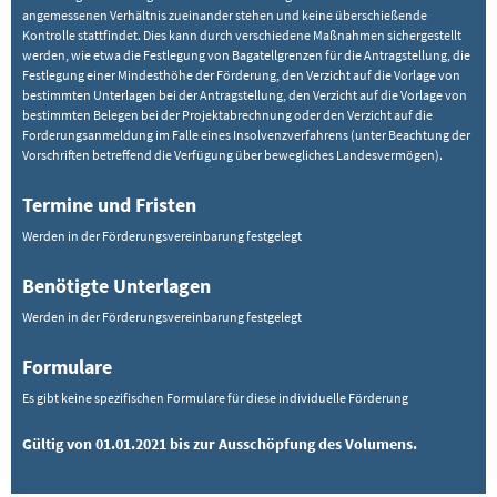
angemessenen Verhältnis zueinander stehen und keine überschießende
Kontrolle stattfindet. Dies kann durch verschiedene Maßnahmen sichergestellt
werden, wie etwa die Festlegung von Bagatellgrenzen für die Antragstellung, die
Festlegung einer Mindesthöhe der Förderung, den Verzicht auf die Vorlage von
bestimmten Unterlagen bei der Antragstellung, den Verzicht auf die Vorlage von
bestimmten Belegen bei der Projektabrechnung oder den Verzicht auf die
Forderungsanmeldung im Falle eines Insolvenzverfahrens (unter Beachtung der
Vorschriften betreffend die Verfügung über bewegliches Landesvermögen).
Termine und Fristen
Werden in der Förderungsvereinbarung festgelegt
Benötigte Unterlagen
Werden in der Förderungsvereinbarung festgelegt
Formulare
Es gibt keine spezifischen Formulare für diese individuelle Förderung
Gültig von 01.01.2021 bis zur Ausschöpfung des Volumens.