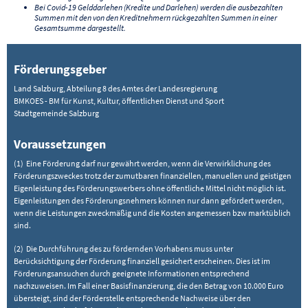
Bei Covid-19 Gelddarlehen (Kredite und Darlehen) werden die ausbezahlten
Summen mit den von den Kreditnehmern rückgezahlten Summen in einer
Gesamtsumme dargestellt.
Förderungsgeber
Land Salzburg, Abteilung 8 des Amtes der Landesregierung
BMKOES - BM für Kunst, Kultur, öffentlichen Dienst und Sport
Stadtgemeinde Salzburg
Voraussetzungen
(1) Eine Förderung darf nur gewährt werden, wenn die Verwirklichung des
Förderungszweckes trotz der zumutbaren finanziellen, manuellen und geistigen
Eigenleistung des Förderungswerbers ohne öffentliche Mittel nicht möglich ist.
Eigenleistungen des Förderungsnehmers können nur dann gefördert werden,
wenn die Leistungen zweckmäßig und die Kosten angemessen bzw marktüblich
sind.
(2) Die Durchführung des zu fördernden Vorhabens muss unter
Berücksichtigung der Förderung finanziell gesichert erscheinen. Dies ist im
Förderungsansuchen durch geeignete Informationen entsprechend
nachzuweisen. Im Fall einer Basisfinanzierung, die den Betrag von 10.000 Euro
übersteigt, sind der Förderstelle entsprechende Nachweise über den