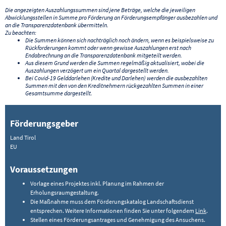
Die angezeigten Auszahlungssummen sind jene Beträge, welche die jeweiligen
Abwicklungsstellen in Summe pro Förderung an Förderungsempfänger ausbezahlen und
an die Transparenzdatenbank übermitteln.
Zu beachten:
Die Summen können sich nachträglich noch ändern, wenn es beispielsweise zu
Rückforderungen kommt oder wenn gewisse Auszahlungen erst nach
Endabrechnung an die Transparenzdatenbank mitgeteilt werden.
Aus diesem Grund werden die Summen regelmäßig aktualisiert, wobei die
Auszahlungen verzögert um ein Quartal dargestellt werden.
Bei Covid-19 Gelddarlehen (Kredite und Darlehen) werden die ausbezahlten
Summen mit den von den Kreditnehmern rückgezahlten Summen in einer
Gesamtsumme dargestellt.
Förderungsgeber
Land Tirol
EU
Voraussetzungen
Vorlage eines Projektes inkl. Planung im Rahmen der
Erholungsraumgestaltung.
Die Maßnahme muss dem Förderungskatalog Landschaftsdienst
entsprechen. Weitere Informationen finden Sie unter folgendem
Link
.
Stellen eines Förderungsantrages und Genehmigung des Ansuchens.